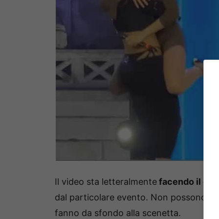
Il video sta letteralmente
facendo il gir
dal particolare evento. Non possono in
fanno da sfondo alla scenetta.