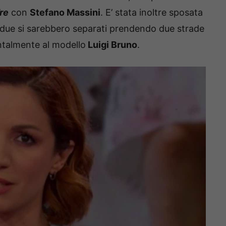
re
con
Stefano Massini
. E’ stata inoltre sposata
i due si sarebbero separati prendendo due strade
ntalmente al modello
Luigi Bruno
.