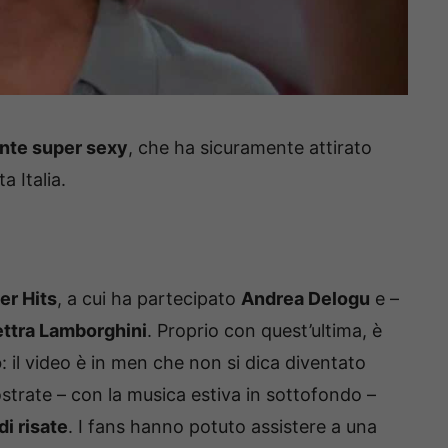
nte super sexy
, che ha sicuramente attirato
a Italia.
r Hits
, a cui ha partecipato
Andrea Delogu
e –
ettra Lamborghini
. Proprio con quest’ultima, è
o
: il video è in men che non si dica diventato
ostrate – con la musica estiva in sottofondo –
i risate
. I fans hanno potuto assistere a una