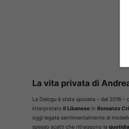
La vita privata di Andre
La Delogu è stata sposata – dal 2016 – c
interpretato
Il Libanese
in
Romanzo Cri
oggi legata sentimentalmente al model
spesso scatti che ritraggono la
quotidia