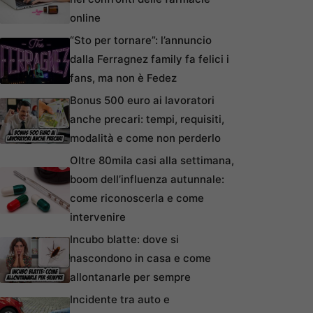
online
“Sto per tornare”: l’annuncio
dalla Ferragnez family fa felici i
fans, ma non è Fedez
Bonus 500 euro ai lavoratori
anche precari: tempi, requisiti,
modalità e come non perderlo
Oltre 80mila casi alla settimana,
boom dell’influenza autunnale:
come riconoscerla e come
intervenire
Incubo blatte: dove si
nascondono in casa e come
allontanarle per sempre
Incidente tra auto e