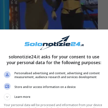
solonotizie24.it asks for your consent to use
your personal data for the following purposes:
Personalised advertising and content, advertising and content
measurement, audience research and services development
Store and/or access information on a device
o del web,
e tutti lo stanno guardando incuriositi
oltre mancare i
numerosissimi commenti
che
Learn more
Your personal data will be processed and information from your device