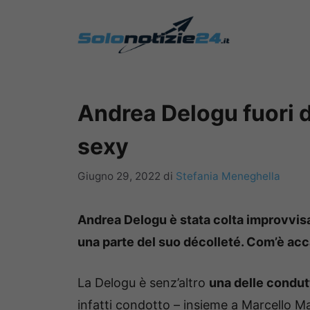
Vai
al
contenuto
Andrea Delogu fuori d
sexy
Giugno 29, 2022
di
Stefania Meneghella
Andrea Delogu è stata colta improvvisam
una parte del suo décolleté. Com’è accad
La Delogu è senz’altro
una delle condut
infatti condotto – insieme a Marcello M