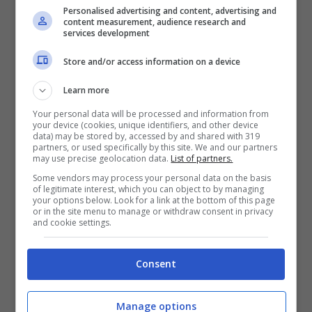
Personalised advertising and content, advertising and
content measurement, audience research and
services development
Store and/or access information on a device
Veronica Gentili solonotizie
Learn more
Veronica Gentili: tutto su di lei
Your personal data will be processed and information from
your device (cookies, unique identifiers, and other device
data) may be stored by, accessed by and shared with 319
partners, or used specifically by this site. We and our partners
Veronica gentili, classe 1982, ha iniziato la sua
may use precise geolocation data.
List of partners.
carriera come attrice per poi approdare nel
Some vendors may process your personal data on the basis
of legitimate interest, which you can object to by managing
mondo del giornalismo. In seguito ha svolto il
your options below. Look for a link at the bottom of this page
or in the site menu to manage or withdraw consent in privacy
ruolo di opinionista e nel 2021 esordisce
and cookie settings.
come conduttrice in un paio di nuovi
programmi di approfondimento sociopolitico:
Consent
“Buoni o Cattivi” e infine “Controcorrente”. È
Manage options
durante quest’ultima esperienza lavorativa