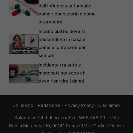
dell’influenza autunnale:
come riconoscerla e come
intervenire
Incubo blatte: dove si
nascondono in casa e
come allontanarle per
sempre
Incidente tra auto e
monopattino: ecco chi
deve risarcire i danni
Chi siamo
-
Redazione
-
Privacy Policy
-
Disclaimer
Solonotizie24.it di proprietà di WEB 365 SRL - Via
Nicola Marchese 10, 00141 Roma (RM) - Codice Fiscale