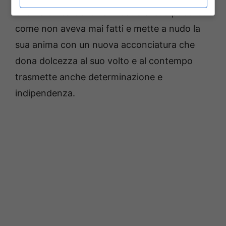
che Veronica Gentili si mostra al suo pubblico
come non aveva mai fatti e mette a nudo la
sua anima con un nuova acconciatura che
dona dolcezza al suo volto e al contempo
trasmette anche determinazione e
indipendenza.