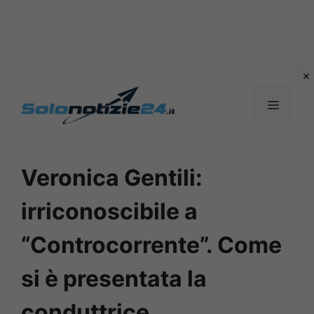
Vai
al
MENU
contenuto
Veronica Gentili:
irriconoscibile a
“Controcorrente”. Come
si è presentata la
conduttrice