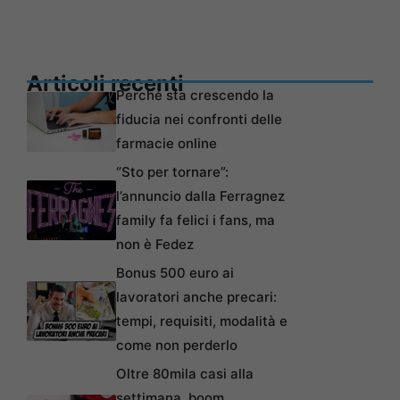
Articoli recenti
Perché sta crescendo la
fiducia nei confronti delle
farmacie online
“Sto per tornare”:
l’annuncio dalla Ferragnez
family fa felici i fans, ma
non è Fedez
Bonus 500 euro ai
lavoratori anche precari:
tempi, requisiti, modalità e
come non perderlo
Oltre 80mila casi alla
settimana, boom