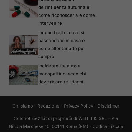
dell’influenza autunnale:
come riconoscerla e come
intervenire
Incubo blatte: dove si
nascondono in casa e
come allontanarle per
sempre
Incidente tra auto e
monopattino: ecco chi
deve risarcire i danni
Chi siamo
-
Redazione
-
Privacy Policy
-
Disclaimer
Solonotizie24.it di proprietà di WEB 365 SRL - Via
Nicola Marchese 10, 00141 Roma (RM) - Codice Fiscale