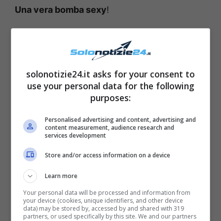
Una vera bomba sexy
!
Tina Cipollari, spunta la
foto del passato in cui
solonotizie24.it asks for your consent to
appare magrissima e super
use your personal data for the following
sexy
purposes:
Personalised advertising and content, advertising and
content measurement, audience research and
services development
Store and/or access information on a device
Learn more
Your personal data will be processed and information from
your device (cookies, unique identifiers, and other device
data) may be stored by, accessed by and shared with 319
partners, or used specifically by this site. We and our partners