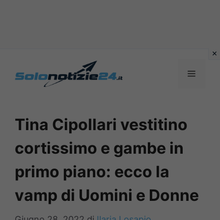
Vai
al
MENU
contenuto
Tina Cipollari vestitino
cortissimo e gambe in
primo piano: ecco la
vamp di Uomini e Donne
Giugno 28, 2022
di
Ilaria Losapio