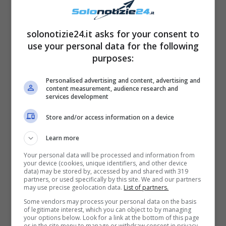
solonotizie24.it asks for your consent to
use your personal data for the following
purposes:
Personalised advertising and content, advertising and
content measurement, audience research and
Ambra Lombardo e Lorenzo Cascino
si sono
services development
uniti in matrimonio nella splendida cornice di
Store and/or access information on a device
Noto
(scelta anche da Chiara Ferragni per il
Learn more
suo matrimonio). La sposa non avrebbe
potuto essere più bella, stretta in
un abito da
Your personal data will be processed and information from
your device (cookies, unique identifiers, and other device
mille e una notte
composto da una gonna
data) may be stored by, accessed by and shared with 319
partners, or used specifically by this site. We and our partners
lunga e principesca e un corpetto a maniche
may use precise geolocation data.
List of partners.
Some vendors may process your personal data on the basis
lunghe merlettato.
of legitimate interest, which you can object to by managing
your options below. Look for a link at the bottom of this page
or in the site menu to manage or withdraw consent in privacy