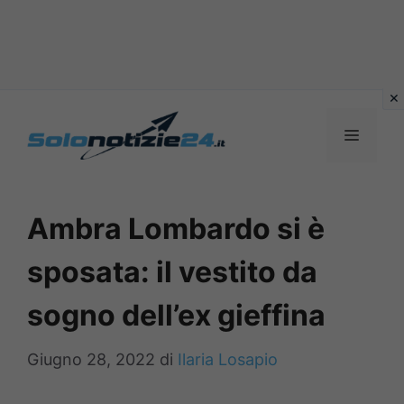
Vai
al
MENU
contenuto
Ambra Lombardo si è
sposata: il vestito da
sogno dell’ex gieffina
Giugno 28, 2022
di
Ilaria Losapio