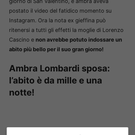
giorno di San Valentino, e ambra aveva
postato il video del fatidico momento su
Instagram. Ora la nota ex gieffina può
ritenersi a tutti gli effetti la moglie di Lorenzo
Cascino e
non avrebbe potuto indossare un
abito più bello per il suo gran giorno!
Ambra Lombardi sposa:
l’abito è da mille e una
notte!