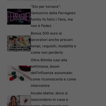
“Sto per tornare”:
l’annuncio dalla Ferragnez
family fa felici i fans, ma
non è Fedez
Bonus 500 euro ai
lavoratori anche precari:
tempi, requisiti, modalità e
come non perderlo
Oltre 80mila casi alla
settimana, boom
dell’influenza autunnale:
come riconoscerla e come
intervenire
Incubo blatte: dove si
nascondono in casa e
come allontanarle per