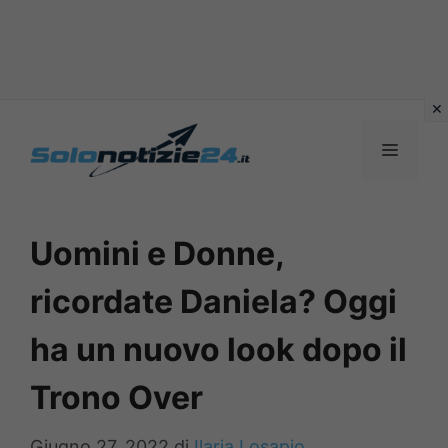
Vai
al
MENU
contenuto
Uomini e Donne,
ricordate Daniela? Oggi
ha un nuovo look dopo il
Trono Over
Giugno 27, 2022
di
Ilaria Losapio