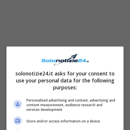
Daniela Manganaro ha voluto “svecchiare” il
solonotizie24.it asks for your consent to
suo look, scegliendo
un’acconciatura, un
use your personal data for the following
purposes:
trucco e uno stile nel vestire più freschi e
giovanili.
Personalised advertising and content, advertising and
content measurement, audience research and
services development
Store and/or access information on a device