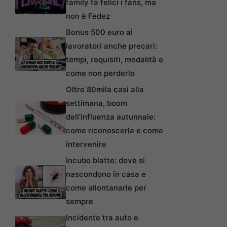
family fa felici i fans, ma
non è Fedez
Bonus 500 euro ai
lavoratori anche precari:
tempi, requisiti, modalità e
come non perderlo
Oltre 80mila casi alla
settimana, boom
dell’influenza autunnale:
come riconoscerla e come
intervenire
Incubo blatte: dove si
nascondono in casa e
come allontanarle per
sempre
Incidente tra auto e