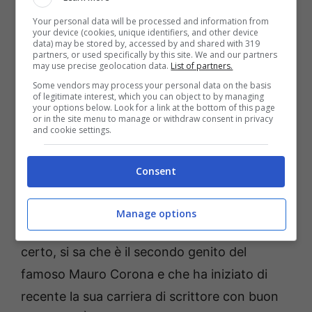
Your personal data will be processed and information from
your device (cookies, unique identifiers, and other device
data) may be stored by, accessed by and shared with 319
partners, or used specifically by this site. We and our partners
may use precise geolocation data.
List of partners.
Some vendors may process your personal data on the basis
of legitimate interest, which you can object to by managing
your options below. Look for a link at the bottom of this page
or in the site menu to manage or withdraw consent in privacy
Mauro Corona solonotizie
and cookie settings.
Mauro Corona: padre
Consent
orgoglioso dei suoi figli
Manage options
Di Matteo Corona sappiamo ancora poco. Di
certo, si sa che è il secondo genito del
famoso Mauro Corona e che ha iniziato di
recente la sua carriera di scrittore con buon