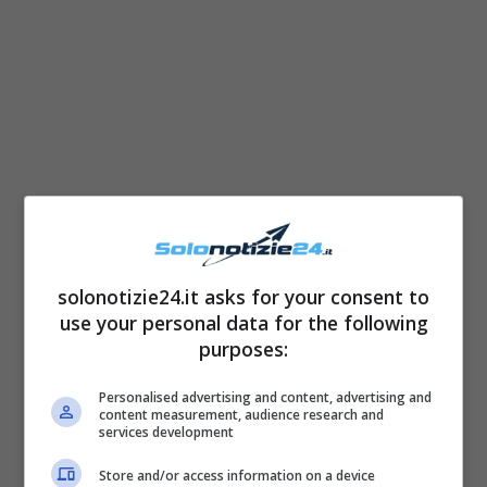
Per l’importante occasione,
sia Flavio che la
solonotizie24.it asks for your consent to
moglie Alessia si sono distinti con i loro look
use your personal data for the following
davvero sofisticati
.
purposes:
Personalised advertising and content, advertising and
content measurement, audience research and
services development
Store and/or access information on a device