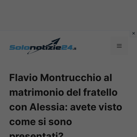
Vai
al
MENU
contenuto
Flavio Montrucchio al
matrimonio del fratello
con Alessia: avete visto
come si sono
presentati?