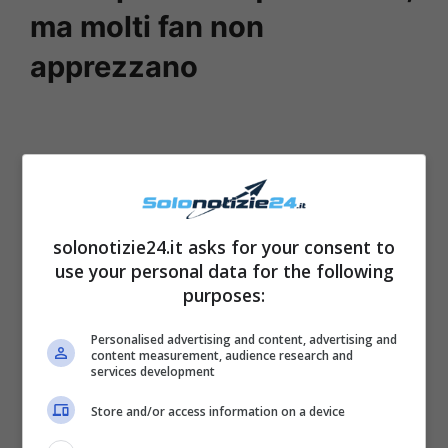
ma molti fan non
apprezzano
solonotizie24.it asks for your consent to
use your personal data for the following
purposes:
Personalised advertising and content, advertising and
content measurement, audience research and
services development
Di recente, Belen ha voluto pubblicare una
Store and/or access information on a device
foto che la ritrae in primo piano, con in