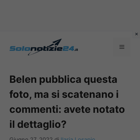
Vai
al
MENU
contenuto
Belen pubblica questa
foto, ma si scatenano i
commenti: avete notato
il dettaglio?
Giugno 27, 2022
di
Ilaria Losapio