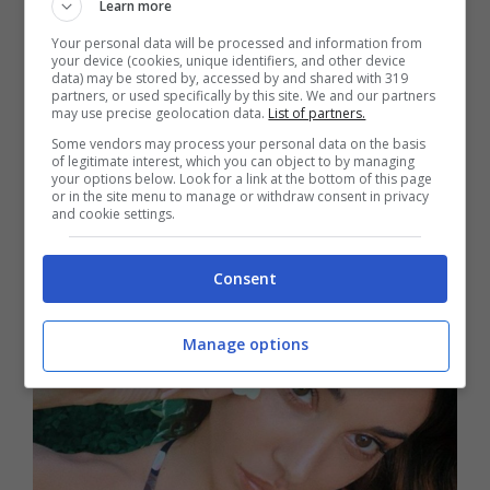
didascalia
un’accusa sottile alle mille voci
Learn more
senza fondamento che corrono su di lei
nel
Your personal data will be processed and information from
your device (cookies, unique identifiers, and other device
mondo del web.
“Blablabla, blablabla e
data) may be stored by, accessed by and shared with 319
partners, or used specifically by this site. We and our partners
ancora blablabla”
, ha scritto esasperata la
may use precise geolocation data.
List of partners.
showgirl nella didascalia della foto. I fan, però
Some vendors may process your personal data on the basis
of legitimate interest, which you can object to by managing
hanno risposto in modo non proprio
your options below. Look for a link at the bottom of this page
or in the site menu to manage or withdraw consent in privacy
esemplare.
and cookie settings.
Consent
Manage options