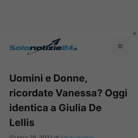
Vai
al
MENU
contenuto
Uomini e Donne,
ricordate Vanessa? Oggi
identica a Giulia De
Lellis
Giugno 26, 2022
di
Ilaria Losapio