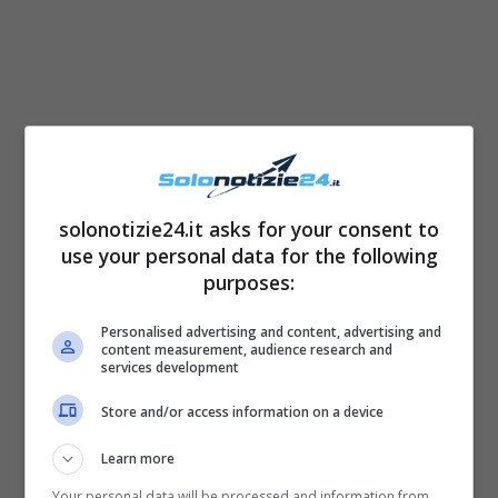
solonotizie24.it asks for your consent to
Oggi Vanessa appare
molto diversa dai tempi
use your personal data for the following
purposes:
della sua partecipazione al noto dating show
di Maria de Filippi.
Personalised advertising and content, advertising and
content measurement, audience research and
services development
Store and/or access information on a device
Learn more
Your personal data will be processed and information from