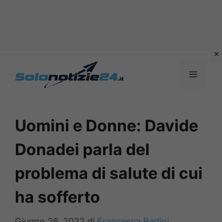
Vai
al
MENU
contenuto
Uomini e Donne: Davide
Donadei parla del
problema di salute di cui
ha sofferto
Giugno 26, 2022
di
Francesca Bedini