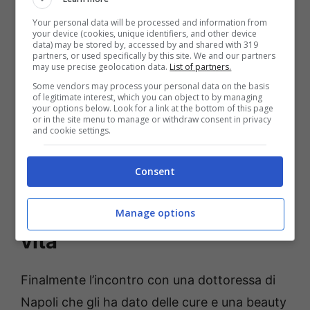
Your personal data will be processed and information from
your device (cookies, unique identifiers, and other device
data) may be stored by, accessed by and shared with 319
partners, or used specifically by this site. We and our partners
may use precise geolocation data.
List of partners.
Some vendors may process your personal data on the basis
of legitimate interest, which you can object to by managing
your options below. Look for a link at the bottom of this page
or in the site menu to manage or withdraw consent in privacy
and cookie settings.
Foto di Davide Donadei. Uomini e Donne_ Davide Donadei
Consent
parla del problema di salute di cui ha sofferto
Davide Donadei: la nuova
Manage options
vita
Finalmente l’incontro con una dottoressa di
Napoli che gli ha dato delle cure e una beauty