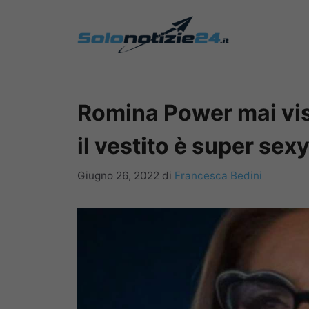
Vai
al
contenuto
Romina Power mai vist
il vestito è super sex
Giugno 26, 2022
di
Francesca Bedini