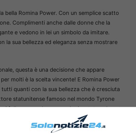
la bella Romina Power. Con un semplice scatto
rsone. Complimenti anche dalle donne che la
gante e vedono in lei un simbolo da imitare.
con la sua bellezza ed eleganza senza mostrare
onale, questa è una decisione che appare
 per molti è la scelta vincente! E Romina Power
tutti quanti con la sua bellezza che è cresciuta
e attore statunitense famoso nel mondo Tyrone
uoi follower con le sue parole riportate nel post
Si usano gli specchi per guardarsi il viso e si usa
rnard Shaw)”. Una citazione questa che è molto