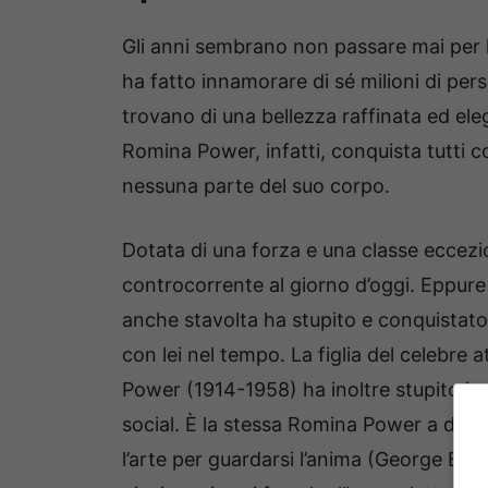
Gli anni sembrano non passare mai per 
ha fatto innamorare di sé milioni di pe
trovano di una bellezza raffinata ed ele
Romina Power, infatti, conquista tutti 
nessuna parte del suo corpo.
Dotata di una forza e una classe eccezi
controcorrente al giorno d’oggi. Eppure
anche stavolta ha stupito e conquistato 
con lei nel tempo. La figlia del celebr
Power (1914-1958) ha inoltre stupito i s
social. È la stessa Romina Power a dire “
l’arte per guardarsi l’anima (George Be