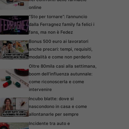
online
“Sto per tornare”: l’annuncio
dalla Ferragnez family fa felici i
fans, ma non è Fedez
Bonus 500 euro ai lavoratori
anche precari: tempi, requisiti,
modalità e come non perderlo
Oltre 80mila casi alla settimana,
boom dell’influenza autunnale:
come riconoscerla e come
intervenire
Incubo blatte: dove si
nascondono in casa e come
allontanarle per sempre
Incidente tra auto e