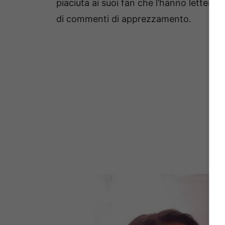
piaciuta ai suoi fan che l’hanno lettera
di commenti di apprezzamento.