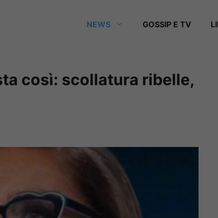
NEWS
GOSSIP E TV
L
a così: scollatura ribelle,
y