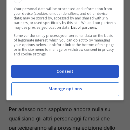
Your personal data will be processed and information from
your device (cookies, unique identifiers, and other device
data) may be stored by, accessed by and shared with 319
partners, or used specifically by this site. We and our partners
may use precise geolocation data.
List of partners.
Some vendors may process your personal data on the basis
of legitimate interest, which you can object to by managing
Ballando con le Stelle: celebre cantante nel cast della
your options below. Look for a link at the bottom of this page
or in the site menu to manage or withdraw consent in privacy
nuova edizione. Ecco chi è? Foto presa dal Instagram di Iva
and cookie settings.
Zanicchi
Ballando con le Stelle:
Consent
Jonathan Kashanian è uno dei
Manage options
vip che vuole partecipare
Per adesso non sappiamo ancora nulla su
quali siano gli altri personaggi famosi che
parteciperanno alla prossima edizione dello