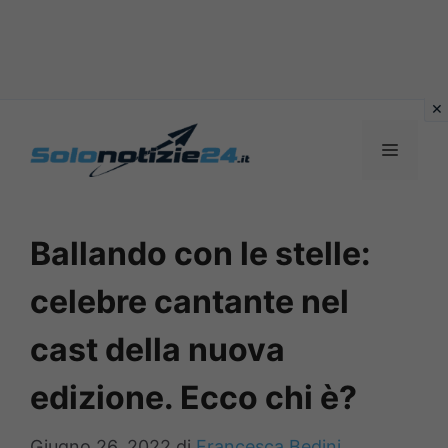
Vai
al
MENU
contenuto
Ballando con le stelle:
celebre cantante nel
cast della nuova
edizione. Ecco chi è?
Giugno 26, 2022
di
Francesca Bedini