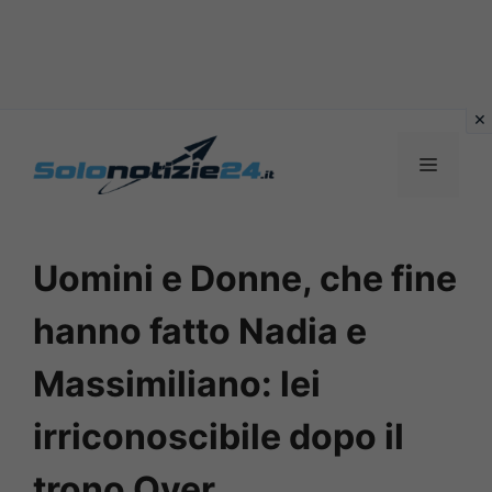
Vai
al
MENU
contenuto
Uomini e Donne, che fine
hanno fatto Nadia e
Massimiliano: lei
irriconoscibile dopo il
trono Over