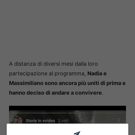
A distanza di diversi mesi dalla loro
partecipazione al programma,
Nadia e
Massimiliano sono ancora più uniti di prima e
hanno deciso di andare a convivere
.