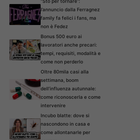
“Sto per tornare”:
l’annuncio dalla Ferragnez
family fa felici i fans, ma
non è Fedez
Bonus 500 euro ai
lavoratori anche precari:
tempi, requisiti, modalità e
come non perderlo
Oltre 80mila casi alla
settimana, boom
dell’influenza autunnale:
come riconoscerla e come
intervenire
Incubo blatte: dove si
nascondono in casa e
come allontanarle per