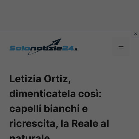
Vai
al
MENU
contenuto
Letizia Ortiz,
dimenticatela così:
capelli bianchi e
ricrescita, la Reale al
naturale