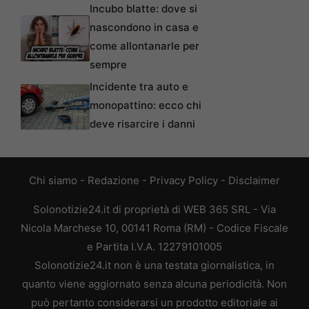
Incubo blatte: dove si
nascondono in casa e
come allontanarle per
sempre
Incidente tra auto e
monopattino: ecco chi
deve risarcire i danni
Chi siamo
-
Redazione
-
Privacy Policy
-
Disclaimer
Solonotizie24.it di proprietà di WEB 365 SRL - Via
Nicola Marchese 10, 00141 Roma (RM) - Codice Fiscale
e Partita I.V.A. 12279101005
Solonotizie24.it non è una testata giornalistica, in
quanto viene aggiornato senza alcuna periodicità. Non
può pertanto considerarsi un prodotto editoriale ai