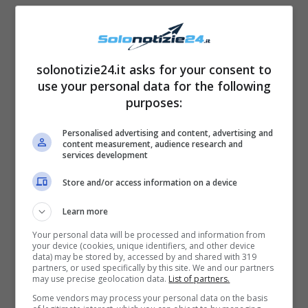
solonotizie24.it asks for your consent to
use your personal data for the following
purposes:
Personalised advertising and content, advertising and
La regina Spagna Letizia Ortiz ha da un po’
content measurement, audience research and
services development
messo da parte le sue tinte variegate per
abbracciare la sua vera identità di
donna agé
Store and/or access information on a device
ricca di fascino e autoconsapevolezza
. Chi
Learn more
l’ha detto, infatti, che i capelli bianchi sono
Your personal data will be processed and information from
your device (cookies, unique identifiers, and other device
sinonimo di vecchiaia?
data) may be stored by, accessed by and shared with 319
partners, or used specifically by this site. We and our partners
may use precise geolocation data.
List of partners.
Some vendors may process your personal data on the basis