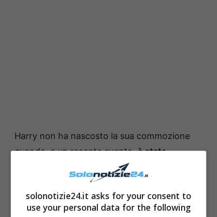
Harry non ha nascosto la sua commozione
quando, a un recente evento,
è stato
proiettato un video di sua madre, la
compianta principessa Diana, intenta a
solonotizie24.it asks for your consent to
coccolare Harry
(ancora bambino),
use your personal data for the following
tenendolo tra le braccia.