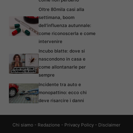
Oltre 80mila casi alla
settimana, boom
dell’influenza autunnale:
come riconoscerla e come
intervenire
Incubo blatte: dove si
nascondono in casa e
come allontanarle per
sempre
Incidente tra auto e
monopattino: ecco chi
deve risarcire i danni
Chi siamo
-
Redazione
-
Privacy Policy
-
Disclaimer