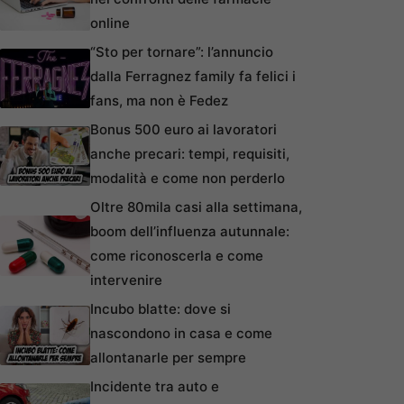
online
“Sto per tornare”: l’annuncio
dalla Ferragnez family fa felici i
fans, ma non è Fedez
Bonus 500 euro ai lavoratori
anche precari: tempi, requisiti,
modalità e come non perderlo
Oltre 80mila casi alla settimana,
boom dell’influenza autunnale:
come riconoscerla e come
intervenire
Incubo blatte: dove si
nascondono in casa e come
allontanarle per sempre
Incidente tra auto e