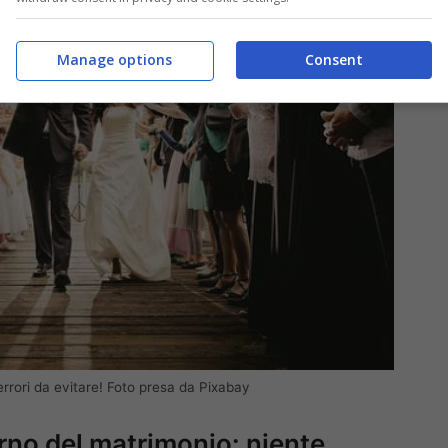
Manage options
Consent
errori da evitare! Foto presa da Pixabay
orno del matrimonio: niente