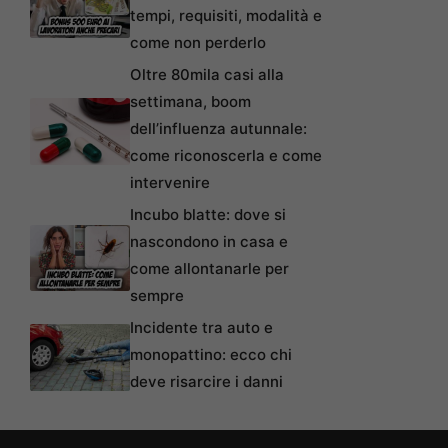
tempi, requisiti, modalità e
come non perderlo
Oltre 80mila casi alla
settimana, boom
dell’influenza autunnale:
come riconoscerla e come
intervenire
Incubo blatte: dove si
nascondono in casa e
come allontanarle per
sempre
Incidente tra auto e
monopattino: ecco chi
deve risarcire i danni