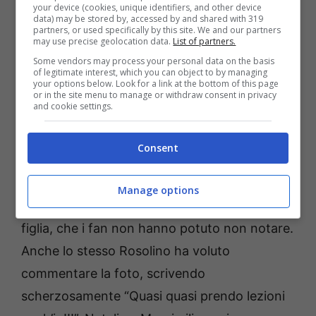
your device (cookies, unique identifiers, and other device
data) may be stored by, accessed by and shared with 319
partners, or used specifically by this site. We and our partners
may use precise geolocation data.
List of partners.
Some vendors may process your personal data on the basis
of legitimate interest, which you can object to by managing
your options below. Look for a link at the bottom of this page
or in the site menu to manage or withdraw consent in privacy
Fonte: Instagram
and cookie settings.
In particolare,
la splendida figlia di Natalia e
Consent
Massimiliano sta prendendo ripetizioni di
matematica
, il suo tallone d’Achille. Nella foto
Manage options
è impressionante la somiglianza la mia e la
figlia, che i fan non hanno potuto non notare.
Anche lo stesso Rosolino ha voluto
commentare la foto, scrivendo
scherzosamente “Quasi quasi prendo lezioni