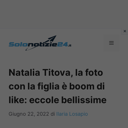
Vai
al
MENU
contenuto
Natalia Titova, la foto
con la figlia è boom di
like: eccole bellissime
Giugno 22, 2022
di
Ilaria Losapio