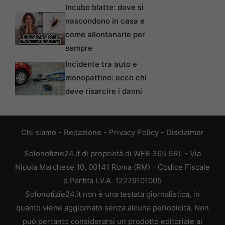
Incubo blatte: dove si
nascondono in casa e
come allontanarle per
sempre
Incidente tra auto e
monopattino: ecco chi
deve risarcire i danni
Chi siamo
-
Redazione
-
Privacy Policy
-
Disclaimer
Solonotizie24.it di proprietà di WEB 365 SRL - Via
Nicola Marchese 10, 00141 Roma (RM) - Codice Fiscale
e Partita I.V.A. 12279101005
Solonotizie24.it non è una testata giornalistica, in
quanto viene aggiornato senza alcuna periodicità. Non
può pertanto considerarsi un prodotto editoriale ai