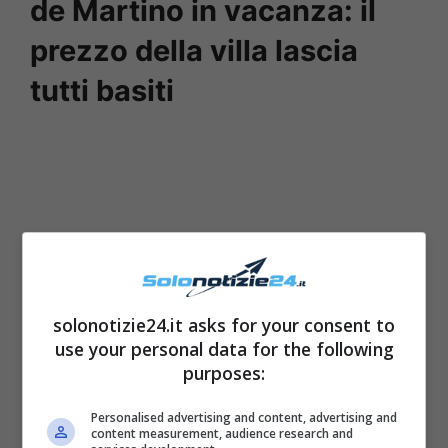
de Martino in vacanza: il
prezzo della villa lascia
tutti basiti
solonotizie24.it asks for your consent to
use your personal data for the following
purposes:
Per la loro vacanza (che somiglia più a una
Personalised advertising and content, advertising and
content measurement, audience research and
seconda luna di miele) con i figli, Belen e