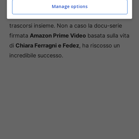
Ecco perchè sono così seguiti, la loro è una
Manage options
famiglia serena, felice, che vive dei momenti
trascorsi insieme. Non a caso la docu-serie
firmata
Amazon Prime Video
basata sulla vita
di
Chiara Ferragni e Fedez
, ha riscosso un
incredibile successo.