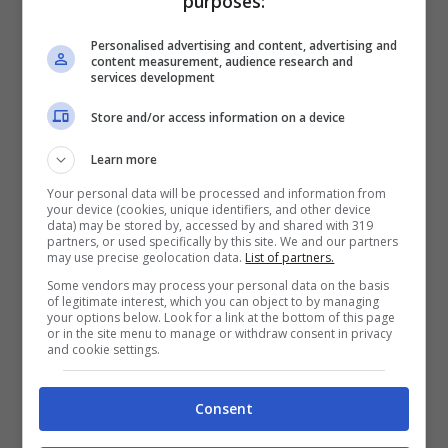
purposes:
Personalised advertising and content, advertising and
content measurement, audience research and
services development
Store and/or access information on a device
Learn more
Your personal data will be processed and information from
your device (cookies, unique identifiers, and other device
data) may be stored by, accessed by and shared with 319
Chiara Ferragni e Fedez,
partners, or used specifically by this site. We and our partners
may use precise geolocation data.
List of partners.
pronti a girare la seconda
Some vendors may process your personal data on the basis
of legitimate interest, which you can object to by managing
stagione delle docu-serie?
your options below. Look for a link at the bottom of this page
or in the site menu to manage or withdraw consent in privacy
and cookie settings.
Non disdegnano poi eventi mondani, ma il
momento più bello di ogni serata, di un
Consent
viaggio è il ritorno dai loro amatissimi bimbi.