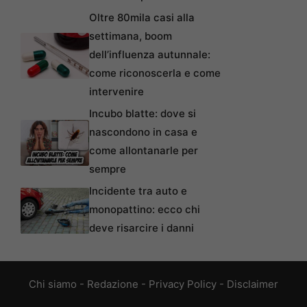
Oltre 80mila casi alla
settimana, boom
dell’influenza autunnale:
come riconoscerla e come
intervenire
Incubo blatte: dove si
nascondono in casa e
come allontanarle per
sempre
Incidente tra auto e
monopattino: ecco chi
deve risarcire i danni
Chi siamo
-
Redazione
-
Privacy Policy
-
Disclaimer