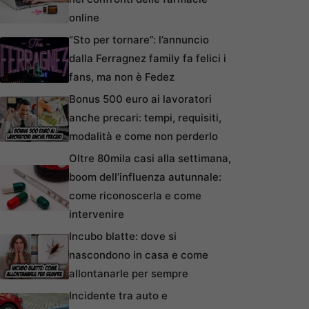
online
“Sto per tornare”: l’annuncio
dalla Ferragnez family fa felici i
fans, ma non è Fedez
Bonus 500 euro ai lavoratori
anche precari: tempi, requisiti,
modalità e come non perderlo
Oltre 80mila casi alla settimana,
boom dell’influenza autunnale:
come riconoscerla e come
intervenire
Incubo blatte: dove si
nascondono in casa e come
allontanarle per sempre
Incidente tra auto e