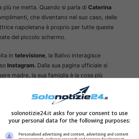
 ha più ne metta. Quando si parla di
Caterina
mplimenti, che diventano nel suo caso, delle
ttrice napoletana è proprio per tutte queste
amate del piccolo schermo.
ita in
televisione
, la Balivo interagisce
rso
Instagram.
Dalla sua pagina ufficiale si
ssere madre, la sua famiglia è la cosa più
ervista durante la quale ha parlato del rapporto
solonotizie24.it asks for your consent to use
ili accumulati durante la
gravidanza.
In realtà,
your personal data for the following purposes:
ida forma, e qui due o tre chiletti le donano
cio, ma anzi, sorride alla vita entusiasta.
Personalised advertising and content, advertising and content