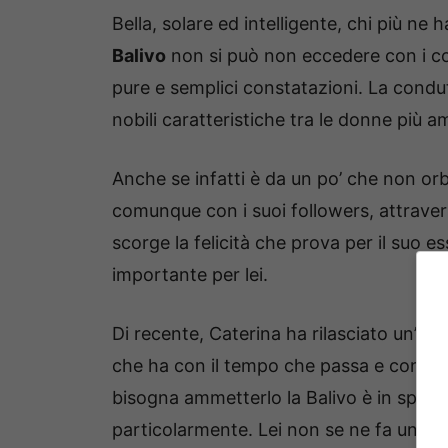
Bella, solare ed intelligente, chi più ne
Balivo
non si può non eccedere con i co
pure e semplici constatazioni. La condu
nobili caratteristiche tra le donne più 
Anche se infatti è da un po’ che non orb
comunque con i suoi followers, attrave
scorge la felicità che prova per il suo e
importante per lei.
Di recente, Caterina ha rilasciato un’int
che ha con il tempo che passa e con i ch
bisogna ammetterlo la Balivo è in splend
particolarmente. Lei non se ne fa un cruc