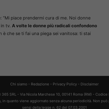
e: “Mi piace prendermi cura di me. Noi donne
in tv.
A volte le donne più radicali confondono
è che se ti fai una piega sei vanitosa: ti stai
Chi siamo
-
Redazione
-
Privacy Policy
-
Disclaimer
EB 365 SRL - Via Nicola Marchese 10, 00141 Roma (RM) - Codice F
ca, in quanto viene aggiornato senza alcuna periodicità. Non può 
sensi della legge n. 62 del 07.03.2001