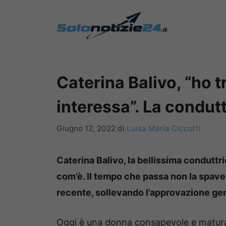
Vai
al
contenuto
Caterina Balivo, “ho t
interessa”. La condutt
Giugno 12, 2022
di
Luisa Maria Ciccotti
Caterina Balivo, la bellissima conduttr
com’è. Il tempo che passa non la spaven
recente, sollevando l’approvazione ge
Oggi è una donna consapevole e matura 