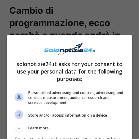
Cambio di
programmazione, ecco
perchè e quando andrà in
onda l’ultima puntata
solonotizie24.it asks for your consent to
La trama diventa via via sempre più
use your personal data for the following
avvincente, suscitando la curiosità e
purposes:
l’interesse del pubblico. Ma, proprio di
Personalised advertising and content, advertising and
recente una notizia ha fatto il giro della rete
content measurement, audience research and
services development
in men che non si dica. Cambia di nuovo
l’orario della messa in onda, gli episodi infatti
Store and/or access information on a device
a partire da
Lunedì 13 giugno
saranno ridotti.
Learn more
Your personal data will be processed and information from