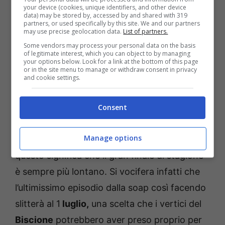
your device (cookies, unique identifiers, and other device
data) may be stored by, accessed by and shared with 319
partners, or used specifically by this site. We and our partners
may use precise geolocation data.
List of partners.
Some vendors may process your personal data on the basis
of legitimate interest, which you can object to by managing
your options below. Look for a link at the bottom of this page
or in the site menu to manage or withdraw consent in privacy
and cookie settings.
Consent
Manage options
Ogni puntata durerà infatti circa
30 minuti
,
questo significa che il gran finale di stagione
è sempre più lontano. Si vocifera infatti che
l’ultimissimo episodio dalla soap così facendo
slitterà al 1
luglio,
una scelta che i vertici del
Biscione
potrebbero aver preso proprio per