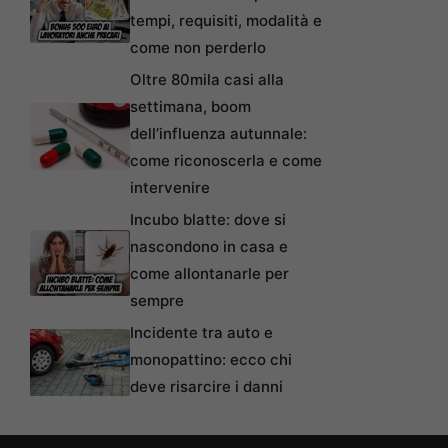
tempi, requisiti, modalità e
come non perderlo
Oltre 80mila casi alla
settimana, boom
dell’influenza autunnale:
come riconoscerla e come
intervenire
Incubo blatte: dove si
nascondono in casa e
come allontanarle per
sempre
Incidente tra auto e
monopattino: ecco chi
deve risarcire i danni