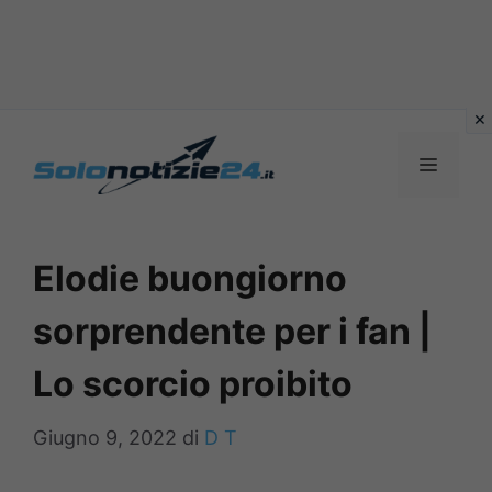
Vai
al
MENU
contenuto
Elodie buongiorno
sorprendente per i fan |
Lo scorcio proibito
Giugno 9, 2022
di
D T