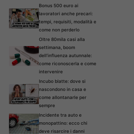
Bonus 500 euro ai
lavoratori anche precari:
tempi, requisiti, modalità e
come non perderlo
Oltre 80mila casi alla
settimana, boom
dell’influenza autunnale:
come riconoscerla e come
intervenire
Incubo blatte: dove si
nascondono in casa e
come allontanarle per
sempre
Incidente tra auto e
monopattino: ecco chi
deve risarcire i danni