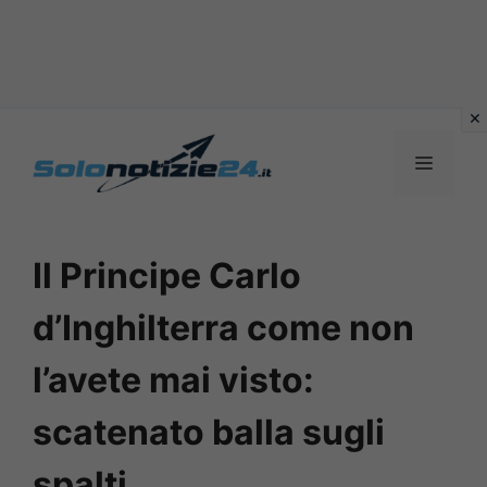
Vai
al
MENU
contenuto
Il Principe Carlo
d’Inghilterra come non
l’avete mai visto:
scatenato balla sugli
spalti