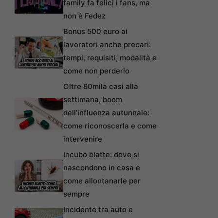
family fa felici i fans, ma
non è Fedez
Bonus 500 euro ai
lavoratori anche precari:
tempi, requisiti, modalità e
come non perderlo
Oltre 80mila casi alla
settimana, boom
dell’influenza autunnale:
come riconoscerla e come
intervenire
Incubo blatte: dove si
nascondono in casa e
come allontanarle per
sempre
Incidente tra auto e