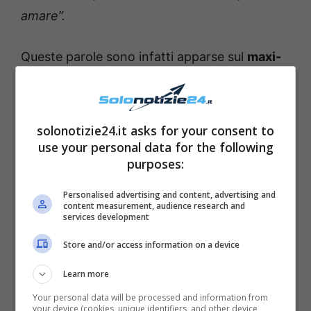
amare”.
Queste parole sono infatti apparse sul
maxi-
schermo
dello studio televisivo, e molti
telespettatori hanno notato la conduttrice
visibilmente emozionata
. La donna si è
solonotizie24.it asks for your consent to
quindi lasciata andare ad una
confessione
use your personal data for the following
purposes:
che la riguarda da vicino. La presentatrice ha
infatti svelato di aver avuto la grande fortuna
Personalised advertising and content, advertising and
content measurement, audience research and
di
ascoltare questa frase con le sue
services development
orecchie
. Quello che non tutti sanno è che la
Store and/or access information on a device
Palombelli ha conosciuto personalmente
Learn more
madre Teresa di Calcutta
: l’incontro avvenne
Your personal data will be processed and information from
quando
lei era molto malata
e poco prima
your device (cookies, unique identifiers, and other device