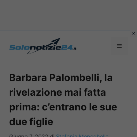
Vai
al
MENU
contenuto
Barbara Palombelli, la
rivelazione mai fatta
prima: c’entrano le sue
due figlie
Giugno 7, 2022
di
Stefania Meneghella