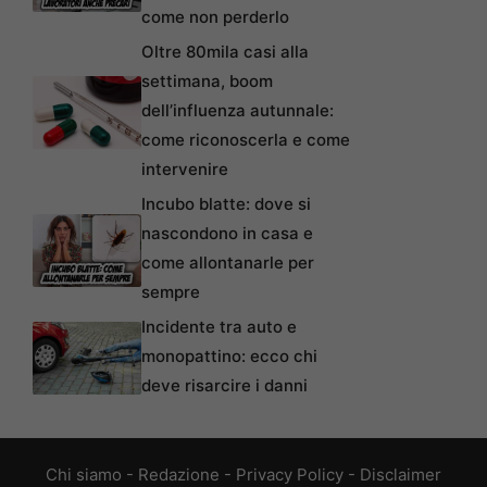
come non perderlo
Oltre 80mila casi alla
settimana, boom
dell’influenza autunnale:
come riconoscerla e come
intervenire
Incubo blatte: dove si
nascondono in casa e
come allontanarle per
sempre
Incidente tra auto e
monopattino: ecco chi
deve risarcire i danni
Chi siamo
-
Redazione
-
Privacy Policy
-
Disclaimer