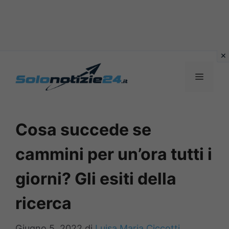
Vai
al
MENU
contenuto
Cosa succede se
cammini per un’ora tutti i
giorni? Gli esiti della
ricerca
Giugno 5, 2022
di
Luisa Maria Ciccotti