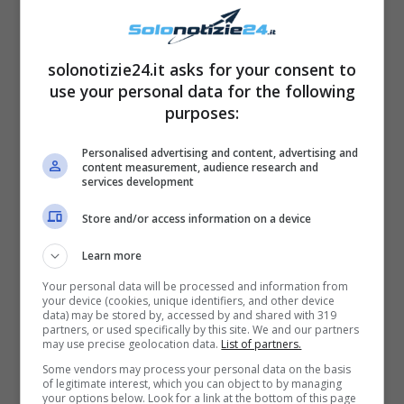
solonotizie24.it asks for your consent to
use your personal data for the following
purposes:
Personalised advertising and content, advertising and
content measurement, audience research and
services development
Store and/or access information on a device
Learn more
Your personal data will be processed and information from
your device (cookies, unique identifiers, and other device
data) may be stored by, accessed by and shared with 319
partners, or used specifically by this site. We and our partners
Ecco perchè dovreste
may use precise geolocation data.
List of partners.
Some vendors may process your personal data on the basis
trovare sempre il tempo da
of legitimate interest, which you can object to by managing
your options below. Look for a link at the bottom of this page