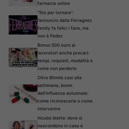
farmacie online
“Sto per tornare”:
l’annuncio dalla Ferragnez
family fa felici i fans, ma
non è Fedez
Bonus 500 euro ai
lavoratori anche precari:
tempi, requisiti, modalità e
come non perderlo
Oltre 80mila casi alla
settimana, boom
dell’influenza autunnale:
come riconoscerla e come
intervenire
Incubo blatte: dove si
nascondono in casa e