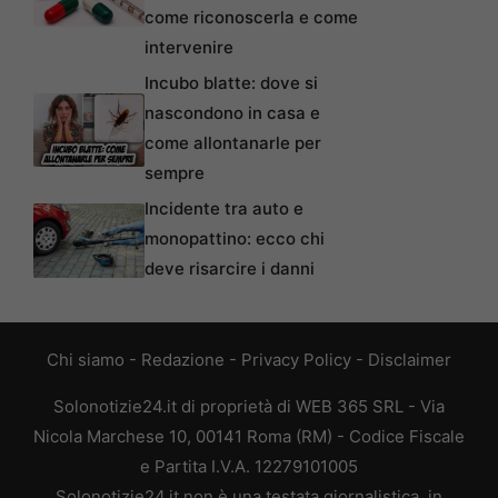
come riconoscerla e come
intervenire
Incubo blatte: dove si
nascondono in casa e
come allontanarle per
sempre
Incidente tra auto e
monopattino: ecco chi
deve risarcire i danni
Chi siamo
-
Redazione
-
Privacy Policy
-
Disclaimer
Solonotizie24.it di proprietà di WEB 365 SRL - Via
Nicola Marchese 10, 00141 Roma (RM) - Codice Fiscale
e Partita I.V.A. 12279101005
Solonotizie24.it non è una testata giornalistica, in