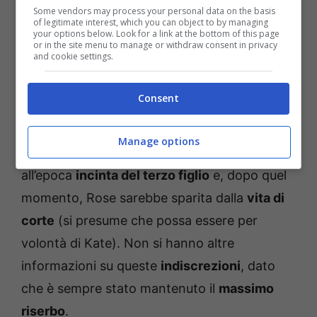
Some vendors may process your personal data on the basis
of legitimate interest, which you can object to by managing
your options below. Look for a link at the bottom of this page
or in the site menu to manage or withdraw consent in privacy
and cookie settings.
La Middleton sarebbe però stata vista
litigare
Consent
con suo marito William
. Secondo le
indiscrezioni, il motivo sarebbe stato proprio
Manage options
questa vicinanza dell’uomo a Rose
. Lei era
all’epoca
incinta del terzo figlio
e, dopo quel
momento, Rose sarebbe sparita dalla
vita di
corte
(si presume che possa essere per
volontà di Kate). Non si hanno altre
informazioni su queste
indiscrezioni
, dato
che è sempre stato mantenuto il
massimo
riserbo
.