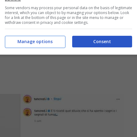
Some vendors may process your personal data on the basis of legitimate
interest, which you can object to by managing your options below. Look
for a link at the bottom of this page or in the site menu to manage or
withdraw consent in privacy and cookie settings.
Manage options
Consent