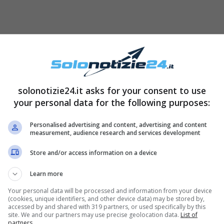
e l’ha reso celebre al piccolo schermo,
Tancredi
e
. Il cantante continua infatti a fare musica, e ha
solonotizie24.it asks for your consent to use
: ha infatti pubblicato – con Warner Music –
your personal data for the following purposes:
uto un enorme successo.
Personalised advertising and content, advertising and content
measurement, audience research and services development
tto come
una sorta di terapia
che gli ha insegnato
Store and/or access information on a device
ad affrontarle
. Nel corso di un’intervista da lui
fatti svelato di
aver vissuto un periodo non
Learn more
di Amici
“, ha raccontato lui, “
mi sono ritrovato in
Your personal data will be processed and information from your device
(cookies, unique identifiers, and other device data) may be stored by,
circondato da lavori da
svolgere uno dietro l’altro
accessed by and shared with 319 partners, or used specifically by this
site. We and our partners may use precise geolocation data.
List of
uno:
era tutto così nuovo
che mi aveva
partners.