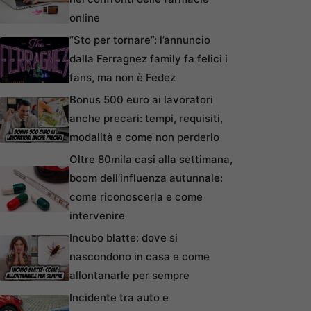
online
“Sto per tornare”: l’annuncio
dalla Ferragnez family fa felici i
fans, ma non è Fedez
Bonus 500 euro ai lavoratori
anche precari: tempi, requisiti,
modalità e come non perderlo
Oltre 80mila casi alla settimana,
boom dell’influenza autunnale:
come riconoscerla e come
intervenire
Incubo blatte: dove si
nascondono in casa e come
allontanarle per sempre
Incidente tra auto e