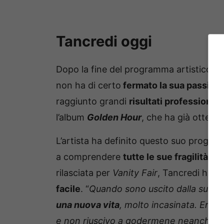
Tancredi oggi
Dopo la fine del programma artistico ch
non ha di certo
fermato la sua passion
raggiunto grandi
risultati professionali
l’album
Golden Hour
, che ha già otten
L’artista ha definito questo suo proge
a comprendere
tutte le sue fragilità e 
rilasciata per
Vanity Fair
, Tancredi ha in
facile
. “
Quando sono uscito dalla suola 
una nuova vita
, molto incasinata. Ero 
e non riuscivo a godermene neanche 