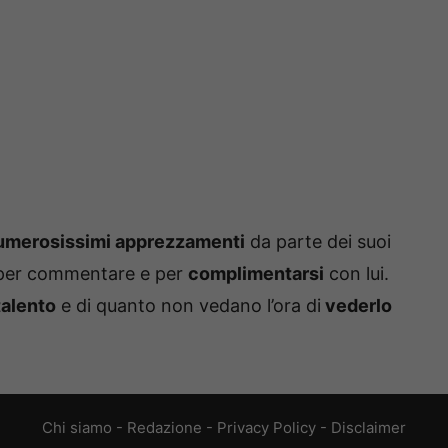
umerosissimi apprezzamenti
da parte dei suoi
 per commentare e per
complimentarsi
con lui.
talento
e di quanto non vedano l’ora di
vederlo
Chi siamo
-
Redazione
-
Privacy Policy
-
Disclaimer