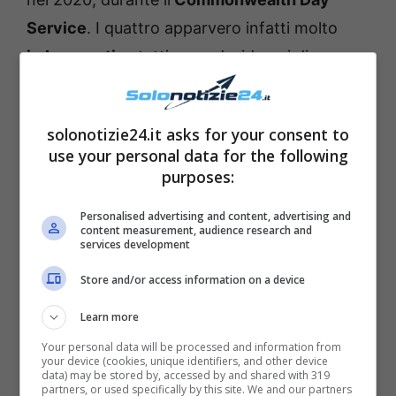
Service
. I quattro apparvero infatti molto
imbarazzati
, e tutti sono desiderosi di
scoprire cosa succederà adesso nella Royal
Family. Sembrerebbe inoltre che William sia
solonotizie24.it asks for your consent to
abbastanza
preoccupato per l’accordo di
use your personal data for the following
Harry con la piattaforma di Netflix
: si sta
purposes:
infatti temendo che lui possa fare qualche
Personalised advertising and content, advertising and
rivelazione pubblica.
content measurement, audience research and
services development
Store and/or access information on a device
Learn more
Your personal data will be processed and information from
your device (cookies, unique identifiers, and other device
data) may be stored by, accessed by and shared with 319
partners, or used specifically by this site. We and our partners