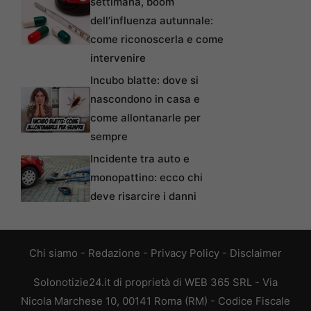
settimana, boom
dell’influenza autunnale:
come riconoscerla e come
intervenire
Incubo blatte: dove si
nascondono in casa e
come allontanarle per
sempre
Incidente tra auto e
monopattino: ecco chi
deve risarcire i danni
Chi siamo
-
Redazione
-
Privacy Policy
-
Disclaimer
Solonotizie24.it di proprietà di WEB 365 SRL - Via
Nicola Marchese 10, 00141 Roma (RM) - Codice Fiscale