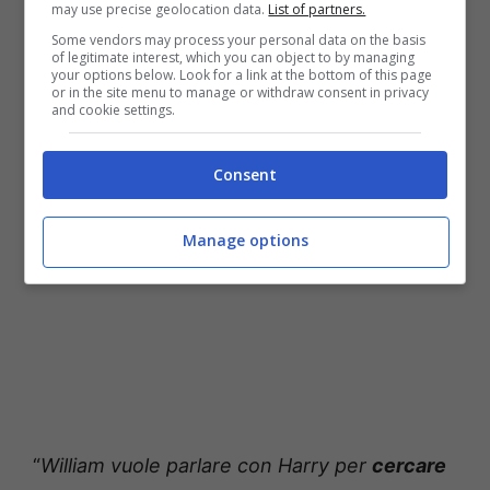
may use precise geolocation data.
List of partners.
Some vendors may process your personal data on the basis
of legitimate interest, which you can object to by managing
your options below. Look for a link at the bottom of this page
or in the site menu to manage or withdraw consent in privacy
and cookie settings.
Consent
Manage options
“
William vuole parlare con Harry per
cercare