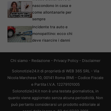
nascondono in casa e
come allontanarle per
sempre
Incidente tra auto e
monopattino: ecco chi
deve risarcire i danni
Chi siamo
-
Redazione
-
Privacy Policy
-
Disclaimer
Solonotizie24.it di proprietà di WEB 365 SRL - Via
Nicola Marchese 10, 00141 Roma (RM) - Codice Fiscale
e Partita I.V.A. 12279101005
Solonotizie24.it non è una testata giornalistica, in
quanto viene aggiornato senza alcuna periodicità. Non
può pertanto considerarsi un prodotto editoriale ai