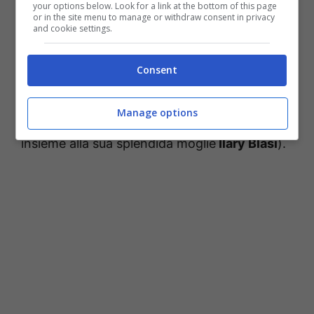
your options below. Look for a link at the bottom of this page
or in the site menu to manage or withdraw consent in privacy
and cookie settings.
Consent
Totti è infatti sempre stato
molto presente
per i suoi figli
, e ha pubblicato spesso scatti e
Manage options
filmati che lo ritraggono in loro compagnia (e
insieme alla sua splendida moglie
Ilary Blasi
).