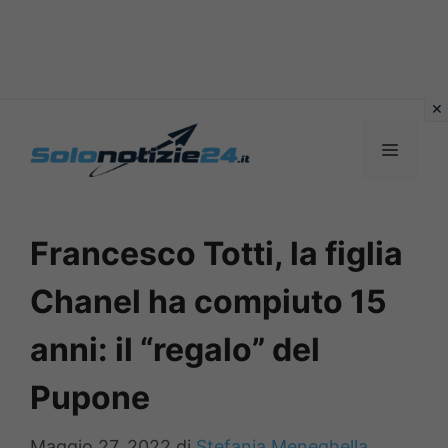
Vai
al
MENU
contenuto
Francesco Totti, la figlia
Chanel ha compiuto 15
anni: il “regalo” del
Pupone
Maggio 27, 2022
di
Stefania Meneghella