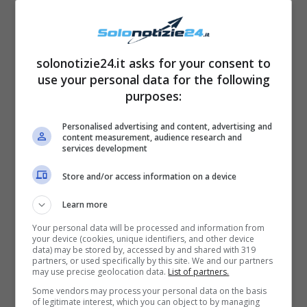
didascalia del post. La fotografia ha
ovviamente ottenuto
numerosissimi
apprezzamenti
da parte dei suoi fans, che
solonotizie24.it asks for your consent to
use your personal data for the following
non hanno perso l’occasione per commentare
purposes:
la foto e per augurare alla giovane fanciulla
un buon compleanno
. Molti si sono infatti
Personalised advertising and content, advertising and
content measurement, audience research and
congratulati con loro per lo
splendido
services development
legame
che li unisce da sempre.
Store and/or access information on a device
Learn more
Your personal data will be processed and information from
your device (cookies, unique identifiers, and other device
data) may be stored by, accessed by and shared with 319
partners, or used specifically by this site. We and our partners
may use precise geolocation data.
List of partners.
Some vendors may process your personal data on the basis
of legitimate interest, which you can object to by managing