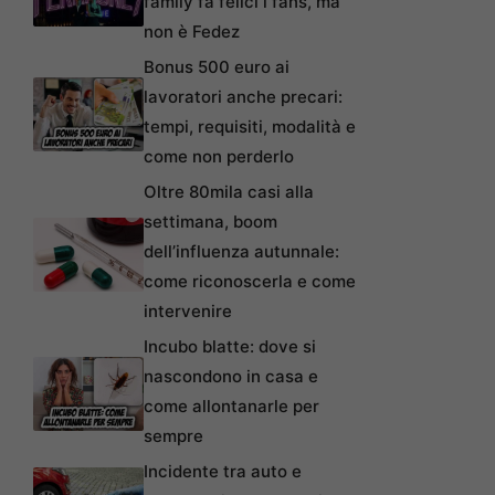
family fa felici i fans, ma
non è Fedez
Bonus 500 euro ai
lavoratori anche precari:
tempi, requisiti, modalità e
come non perderlo
Oltre 80mila casi alla
settimana, boom
dell’influenza autunnale:
come riconoscerla e come
intervenire
Incubo blatte: dove si
nascondono in casa e
come allontanarle per
sempre
Incidente tra auto e