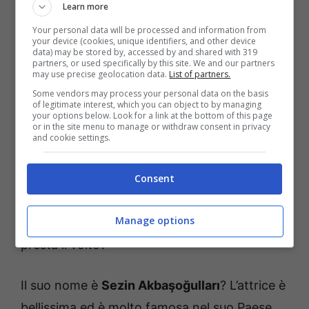
Learn more
Brave and Beautiful,
Your personal data will be processed and information from
l’attrice che presta il volto a
your device (cookies, unique identifiers, and other device
data) may be stored by, accessed by and shared with 319
Cahide si chiama Sezin
partners, or used specifically by this site. We and our partners
may use precise geolocation data.
List of partners.
Akbaşoğulları
Some vendors may process your personal data on the basis
of legitimate interest, which you can object to by managing
your options below. Look for a link at the bottom of this page
or in the site menu to manage or withdraw consent in privacy
La moglie di Korhan è un personaggio
and cookie settings.
complicato, ama suo marito, ma non riesce a
rinunciare al lusso ed allo sfarzo. Sarebbe
Consent
disposta a tutto per ottenere successo,
Manage options
potere e denaro. Ma com’è l’attrice che le
presta il volto?
Il suo nome è
Sezin Akbaşoğulları
? L’attrice è
bellissima ed è molto famosa nel suo Paese