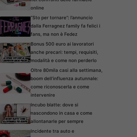
online
“Sto per tornare”: l’annuncio
dalla Ferragnez family fa felici i
fans, ma non è Fedez
Bonus 500 euro ai lavoratori
anche precari: tempi, requisiti,
modalità e come non perderlo
Oltre 80mila casi alla settimana,
boom dell’influenza autunnale:
come riconoscerla e come
intervenire
Incubo blatte: dove si
nascondono in casa e come
allontanarle per sempre
Incidente tra auto e