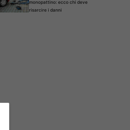
monopattino: ecco chi deve
risarcire i danni