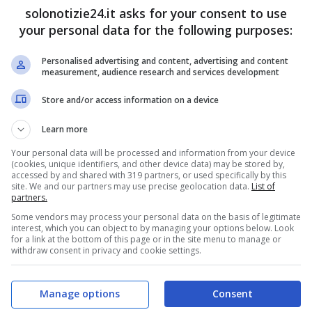
solonotizie24.it asks for your consent to use
e i prodotto per la
beauty routine.
Ecco perchè
your personal data for the following purposes:
to del noto supermercato tedesco,.
Personalised advertising and content, advertising and content
measurement, audience research and services development
erti in Spagna ha confermato che la crema che
Store and/or access information on a device
supermercato tedesco, Lidl è tra e più efficaci di
Learn more
Your personal data will be processed and information from your device
(cookies, unique identifiers, and other device data) may be stored by,
accessed by and shared with 319 partners, or used specifically by this
la notizia che sta per essere messa in vendita
site. We and our partners may use precise geolocation data.
List of
partners.
brillazione.
Some vendors may process your personal data on the basis of legitimate
interest, which you can object to by managing your options below. Look
for a link at the bottom of this page or in the site menu to manage or
withdraw consent in privacy and cookie settings.
Manage options
Consent