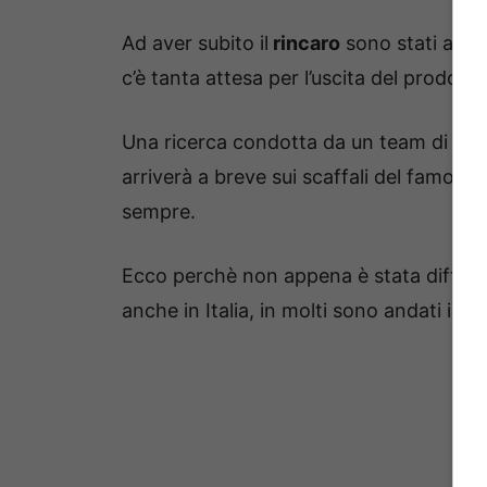
Ad aver subito il
rincaro
sono stati anch
c’è tanta attesa per l’uscita del prodot
Una ricerca condotta da un team di esp
arriverà a breve sui scaffali del famoso 
sempre.
Ecco perchè non appena è stata diffusa 
anche in Italia, in molti sono andati in fi