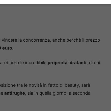
 a vincere la concorrenza, anche perchè il prezzo
9 euro.
arebbero le incredibile
proprietà idratanti,
di cui
izione tra le novità in fatto di beauty, sarà
me
antirughe
, sia in quella giorno, a seconda