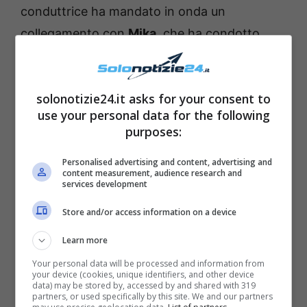
conduttrice ha mandato in onda un
collegamento con
Mika
, che ha condotto
quest’anno l’
Eurovision Song Contest 2022
insieme a
Laura Pausini
e
Alessandro
solonotizie24.it asks for your consent to
Cattelan
. Il bravissimo cantante è infatti
use your personal data for the following
molto amato dal grande pubblico italiano, e
purposes:
ha così raccontato la sua esperienza nella
Personalised advertising and content, advertising and
kermesse canora più attesa dell’anno. Non ha
content measurement, audience research and
services development
inoltre perso l’occasione per
complimentarsi
con la Venier
, e lei si è lasciata andare a
Store and/or access information on a device
qualche
lacrimuccia
.
Learn more
Your personal data will be processed and information from
your device (cookies, unique identifiers, and other device
data) may be stored by, accessed by and shared with 319
partners, or used specifically by this site. We and our partners