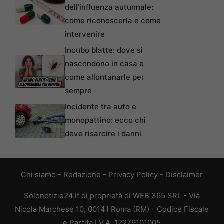
dell’influenza autunnale:
come riconoscerla e come
intervenire
Incubo blatte: dove si
nascondono in casa e
come allontanarle per
sempre
Incidente tra auto e
monopattino: ecco chi
deve risarcire i danni
Chi siamo
-
Redazione
-
Privacy Policy
-
Disclaimer
Solonotizie24.it di proprietà di WEB 365 SRL - Via
Nicola Marchese 10, 00141 Roma (RM) - Codice Fiscale
e Partita I.V.A. 12279101005