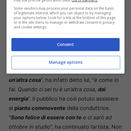
may use precise geolocation data.
List of partners.
Some vendors may process your personal data on the basis
of legitimate interest, which you can object to by managing
your options below. Look for a link at the bottom of this page
or in the site menu to manage or withdraw consent in privacy
and cookie settings.
Consent
Manage options
“
Sono sincero Mara, quando ci sei tu è
un’altra cosa
“, ha infatti detto lui, “
è come lo
fai. Quando ci sei tu è un’altra cosa,
dai
energia
“. Il pubblico ha così potuto assistere
al
pianto commovente
della conduttrice.
“
Sono felice di essere con te
e ci sarò ad
ottobre in studio
“, ha continuato l’artista. Non