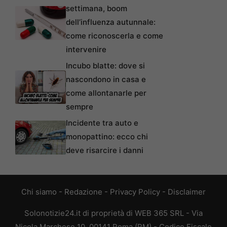
settimana, boom
dell’influenza autunnale:
come riconoscerla e come
intervenire
Incubo blatte: dove si
nascondono in casa e
come allontanarle per
sempre
Incidente tra auto e
monopattino: ecco chi
deve risarcire i danni
Chi siamo
-
Redazione
-
Privacy Policy
-
Disclaimer
Solonotizie24.it di proprietà di WEB 365 SRL - Via
Nicola Marchese 10, 00141 Roma (RM) - Codice Fiscale