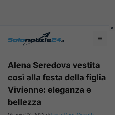
Vai
al
MENU
contenuto
Alena Seredova vestita
così alla festa della figlia
Vivienne: eleganza e
bellezza
Maggio 23, 2022
di
Luisa Maria Ciccotti