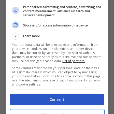
piccola Charlotte, ecco
Personalised advertising and content, advertising and
content measurement, audience research and
cosa ha indossato la
services development
modella
Store and/or access information on a device
Learn more
Alena Seredova ed Alessandro Nasi,
si sono
Your personal data will be processed and information from
your device (cookies, unique identifiers, and other device
innamorati nel 2015 e da quel momento non
data) may be stored by, accessed by and shared with 319
partners, or used specifically by this site. We and our partners
si sono più lasciati. Insieme sono complici ed
may use precise geolocation data.
List of partners.
affiatati, si amano ed a gioire per il
Some vendors may process your personal data on the basis
of legitimate interest, which you can object to by managing
compleanno della piccola Charlotte c’erano
your options below. Look for a link at the bottom of this page
or in the site menu to manage or withdraw consent in privacy
davvero tutti.
and cookie settings.
Consent