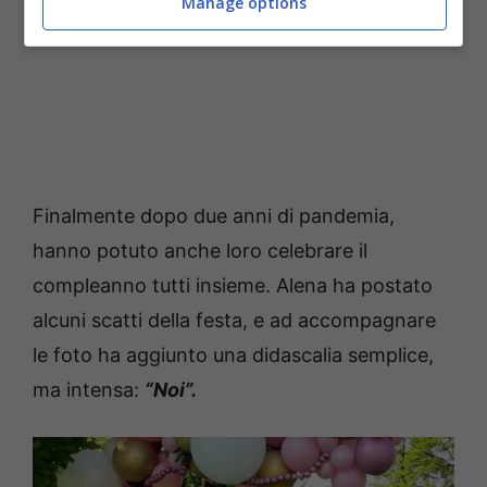
Manage options
Finalmente dopo due anni di pandemia,
hanno potuto anche loro celebrare il
compleanno tutti insieme. Alena ha postato
alcuni scatti della festa, e ad accompagnare
le foto ha aggiunto una didascalia semplice,
ma intensa:
“Noi”.