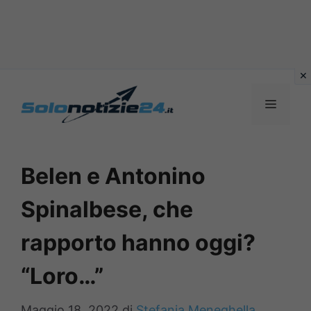
Vai
al
MENU
contenuto
Belen e Antonino
Spinalbese, che
rapporto hanno oggi?
“Loro…”
Maggio 18, 2022
di
Stefania Meneghella