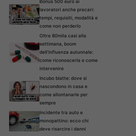
Bonus 500 euro ai
lavoratori anche precari:
tempi, requisiti, modalità e
come non perderlo
Oltre 80mila casi alla
settimana, boom
dell’influenza autunnale:
come riconoscerla e come
intervenire
Incubo blatte: dove si
nascondono in casa e
come allontanarle per
sempre
Incidente tra auto e
monopattino: ecco chi
deve risarcire i danni