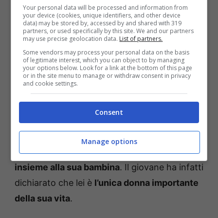
Your personal data will be processed and information from
your device (cookies, unique identifiers, and other device
data) may be stored by, accessed by and shared with 319
partners, or used specifically by this site. We and our partners
may use precise geolocation data.
List of partners.
Some vendors may process your personal data on the basis
of legitimate interest, which you can object to by managing
your options below. Look for a link at the bottom of this page
or in the site menu to manage or withdraw consent in privacy
and cookie settings.
Consent
Attivissimo sui social, l’ex di Belen pubblica
Manage options
infatti spesso scatti che
lo ritraggono
insieme alla sua bambina
. Il giovane ha infatti
dichiarato che lei è
l’unica donna importante
della sua vita
.