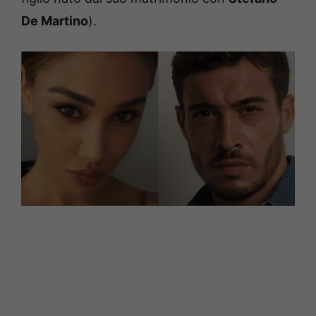
De Martino
).