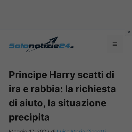
Vai
al
MENU
contenuto
Principe Harry scatti di
ira e rabbia: la richiesta
di aiuto, la situazione
precipita
Maggio 17, 2022
di
Luisa Maria Ciccotti