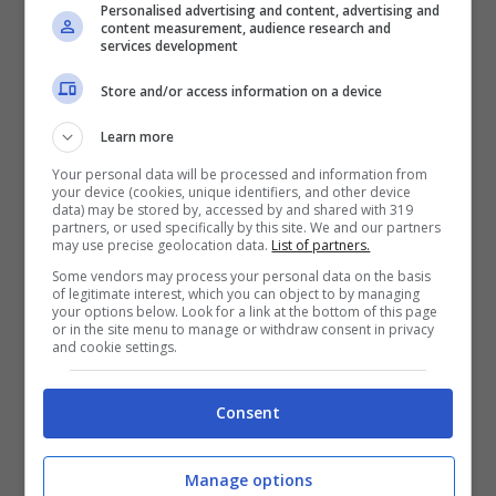
Personalised advertising and content, advertising and
content measurement, audience research and
services development
Store and/or access information on a device
Learn more
Your personal data will be processed and information from
your device (cookies, unique identifiers, and other device
data) may be stored by, accessed by and shared with 319
partners, or used specifically by this site. We and our partners
may use precise geolocation data.
List of partners.
Some vendors may process your personal data on the basis
of legitimate interest, which you can object to by managing
your options below. Look for a link at the bottom of this page
A Palazzo le voci circolano,
or in the site menu to manage or withdraw consent in privacy
and cookie settings.
ed anche l’ex compagna di
Harry conferma
Consent
Con suo fratello non aveva un buon legame, e
Manage options