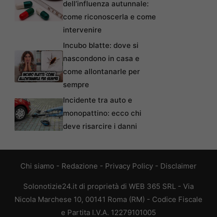
dell’influenza autunnale:
come riconoscerla e come
intervenire
Incubo blatte: dove si
nascondono in casa e
come allontanarle per
sempre
Incidente tra auto e
monopattino: ecco chi
deve risarcire i danni
Chi siamo
-
Redazione
-
Privacy Policy
-
Disclaimer
Solonotizie24.it di proprietà di WEB 365 SRL - Via
Nicola Marchese 10, 00141 Roma (RM) - Codice Fiscale
e Partita I.V.A. 12279101005