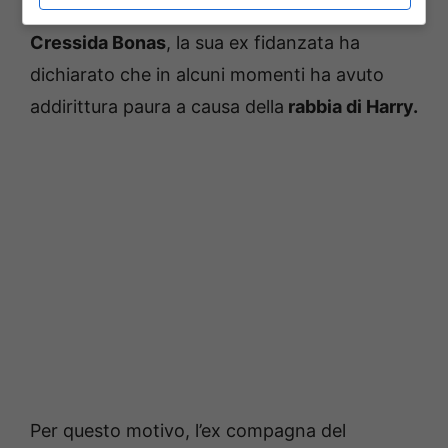
per questo le discussioni erano frequenti.
Cressida Bonas
, la sua ex fidanzata ha
dichiarato che in alcuni momenti ha avuto
addirittura paura a causa della
rabbia di Harry.
Per questo motivo, l’ex compagna del