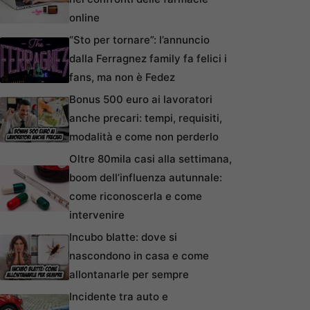
online
“Sto per tornare”: l’annuncio
dalla Ferragnez family fa felici i
fans, ma non è Fedez
Bonus 500 euro ai lavoratori
anche precari: tempi, requisiti,
modalità e come non perderlo
Oltre 80mila casi alla settimana,
boom dell’influenza autunnale:
come riconoscerla e come
intervenire
Incubo blatte: dove si
nascondono in casa e come
allontanarle per sempre
Incidente tra auto e