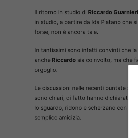
Il ritorno in studio di
Riccardo Guarnier
in studio, a partire da Ida Platano che s
forse, non è ancora tale.
In tantissimi sono infatti convinti che l
anche
Riccardo
sia coinvolto, ma che f
orgoglio.
Le discussioni nelle recenti puntate so
sono chiari, di fatto hanno dichiarato e
lo sguardo, ridono e scherzano con una
semplice amicizia.