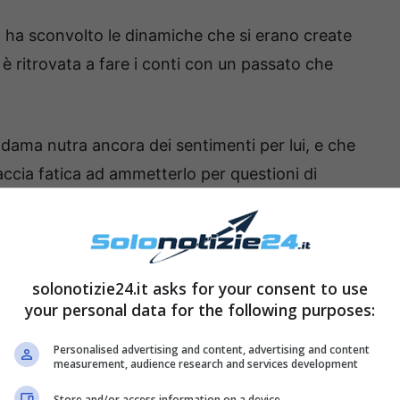
i
ha sconvolto le dinamiche che si erano create
i è ritrovata a fare i conti con un passato che
a dama nutra ancora dei sentimenti per lui, e che
accia fatica ad ammetterlo per questioni di
no nate proprio perchè i loro atteggiamenti non
ntrambi che la storia è chiusa, ma si cercano con
solonotizie24.it asks for your consent to use
your personal data for the following purposes:
complicità
che sembra andare oltre alla
Personalised advertising and content, advertising and content
measurement, audience research and services development
Store and/or access information on a device