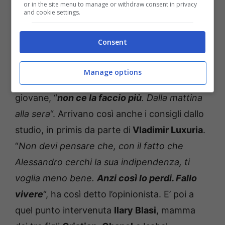
or in the site menu to manage or withdraw consent in privacy
and cookie settings.
Consent
La Di Pietro ha inoltre affermato di aver visto
una rivolta e un cambiamento totale
in suo
Manage options
figlio. “
Esagera in tutto
“, ha invece replicato il
giovane, “
non ce la faccio più
. Dalla mattina
alla sera
“. Arrivano così anche i consigli dallo
studio, in primis da parte di
Vladimir Luxuria
.
“
Non devi pensare che, con il fatto che
Alessandro cerchi la sua indipendenza, ti
voglia meno bene.
Anzi così lo perdi. Fallo
vivere
“, ha così detto l’opinionista. E’ poi a
quel punto intervenuta
Ilary Blasi
, mamma