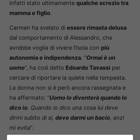
infatti stato ultimamente
qualche screzio tra
mamma e figlio
.
Carmen ha svelato di
essere rimasta delusa
dal comportamento di Alessandro, che
avrebbe voglia di vivere l’Isola con
più
autonomia e indipendenza
. “
Ormai è un
uomo
“, ha così detto
Edoardo Tavassi
per
cercare di riportare la quiete nella tempesta.
La donna non si è però ancora rassegnata e
ha affermato: “
Uomo lo diventerà quando lo
dico io
. Quando io dico una cosa lui deve
dirmi subito di si,
deve darmi un bacio
, anzi
mi evita
“.