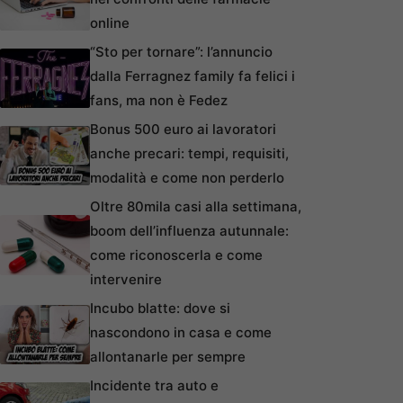
online
“Sto per tornare”: l’annuncio
dalla Ferragnez family fa felici i
fans, ma non è Fedez
Bonus 500 euro ai lavoratori
anche precari: tempi, requisiti,
modalità e come non perderlo
Oltre 80mila casi alla settimana,
boom dell’influenza autunnale:
come riconoscerla e come
intervenire
Incubo blatte: dove si
nascondono in casa e come
allontanarle per sempre
Incidente tra auto e