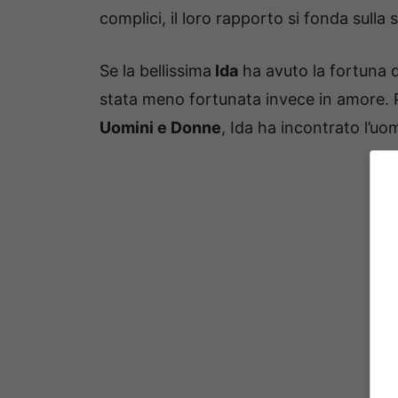
complici, il loro rapporto si fonda sulla 
Se la bellissima
Ida
ha avuto la fortuna 
stata meno fortunata invece in amore. 
Uomini e Donne
, Ida ha incontrato l’uom