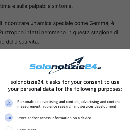
stima e sulla palpabile sintonia.
di incontrare un’amica speciale come Gemma, è
Purtroppo infatti nemmeno in questa stagione di
o della sua vita.
solonotizie24.it asks for your consent to use
your personal data for the following purposes:
Personalised advertising and content, advertising and content
measurement, audience research and services development
Store and/or access information on a device