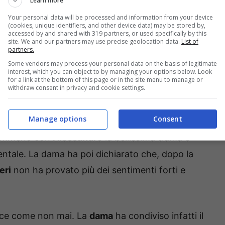
Learn more
tra le sue braccia fa il giro dei
Your personal data will be processed and information from your device
(cookies, unique identifiers, and other device data) may be stored by,
accessed by and shared with 319 partners, or used specifically by this
site. We and our partners may use precise geolocation data.
List of
partners.
ia con
Riccardo Guarnieri
la dama, seppur si è
Some vendors may process your personal data on the basis of legitimate
interest, which you can object to by managing your options below. Look
on una delusione dopo l’altra. Nessuno di
for a link at the bottom of this page or in the site menu to manage or
withdraw consent in privacy and cookie settings.
 al caso suo, infatti le conoscenze si sono chiuse
o in bocca.
Manage options
Consent
emmeno con
Alessandro
la bellissima d’ama è
entale. La dama ha poi dichiarato che, dopo la
eri
non ha provato più dei sentimenti forti e
ice come non mai. La
dama
ha condiviso infatti il