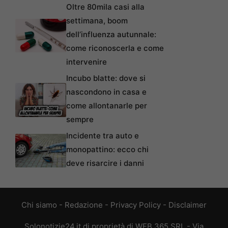
Oltre 80mila casi alla
settimana, boom
dell’influenza autunnale:
come riconoscerla e come
intervenire
Incubo blatte: dove si
nascondono in casa e
come allontanarle per
sempre
Incidente tra auto e
monopattino: ecco chi
deve risarcire i danni
Chi siamo
-
Redazione
-
Privacy Policy
-
Disclaimer
Solonotizie24.it di proprietà di WEB 365 SRL - Via