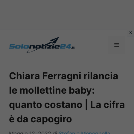
Vai
al
MENU
contenuto
Chiara Ferragni rilancia
le mollettine baby:
quanto costano | La cifra
è da capogiro
Maggio 12, 2022
di
Stefania Meneghella