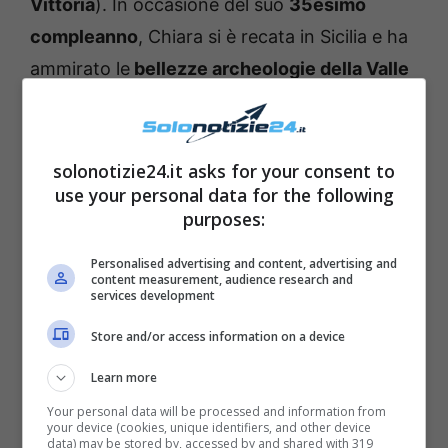
Vittoria
). In occasione del suo
35esimo
compleanno
, Chiara si è recata in Sicilia e ha
ammirato le
bellezze archeologie della Valle
dei Templi di Agrigento.
Ha così optato per un outfit che è
solonotizie24.it asks for your consent to
sicuramente
tornato di moda
: l’influencer ha
use your personal data for the following
purposes:
infatti indossato
i jeans a vita bassa
, che
sono senz’altro
il modello più trendy
Personalised advertising and content, advertising and
content measurement, audience research and
dell’estate 2022
. Ha inoltre utilizzato un top
services development
che
si vende online al prezzo di 233 euro
;
Store and/or access information on a device
non potevano mancare anche delle
comode
Learn more
sneakers
e degli
accessori griffati
. I fans
Your personal data will be processed and information from
hanno però attirato l’attenzione sulle sue
your device (cookies, unique identifiers, and other device
data) may be stored by, accessed by and shared with 319
mollettine baby
.