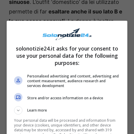
sinuose
. L’outfit ‘domestico’ da lei utilizzato
permette di far
esaltare anche il suo lato B e
le sue cosce sensuali
. La donna è inoltre
rivolta verso lo specchio e ha scelto una
posa
davvero molto sexy
. “
20 nuove rughe ma il
solonotizie24.it asks for your consent to
sorriso smagliante
“, ha scritto lei come
use your personal data for the following
didascalia del post, “
weekend di km, gare e
purposes:
mille rotture di zebedei.
Comunque sorrido
Personalised advertising and content, advertising and
ed esco a sistemare i miei ragazzi
“.
content measurement, audience research and
services development
Store and/or access information on a device
Learn more
Your personal data will be processed and information from
your device (cookies, unique identifiers, and other device
data) may be stored by, accessed by and shared with 319