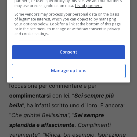
partners, or used specifically by this site. We and our partners
may use precise geolocation data.
List of partners.
Some vendors may process your personal data on the basis
of legitimate interest, which you can object to by managing
your options below. Look for a link at the bottom of this page
or in the site menu to manage or withdraw consent in privacy
and cookie settings.
Consent
La fotografia ha ovviamente ottenuto
numerosissimi apprezzamenti
da parte dei
Manage options
suoi followers, che non hanno perso
l’occasione per commentare e per
complimentarsi
con lei. “
Sei sempre più
bella
“, ha infatti scritto uno di loro. E ancora:
“
Che grinta! Bellissima”, “
Sei sempre
splendida e affascinante
. Complimenti
veramente”, “Mitica. Un esempio. Ispirazione