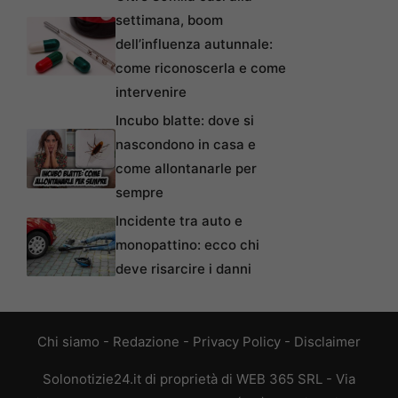
settimana, boom
dell’influenza autunnale:
come riconoscerla e come
intervenire
Incubo blatte: dove si
nascondono in casa e
come allontanarle per
sempre
Incidente tra auto e
monopattino: ecco chi
deve risarcire i danni
Chi siamo
-
Redazione
-
Privacy Policy
-
Disclaimer
Solonotizie24.it di proprietà di WEB 365 SRL - Via