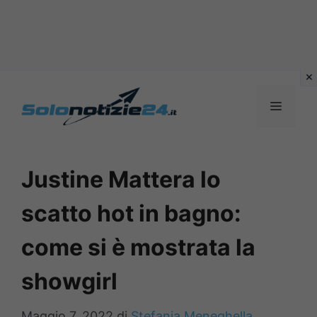
Vai
al
MENU
contenuto
Justine Mattera lo
scatto hot in bagno:
come si è mostrata la
showgirl
Maggio 7, 2022
di
Stefania Meneghella