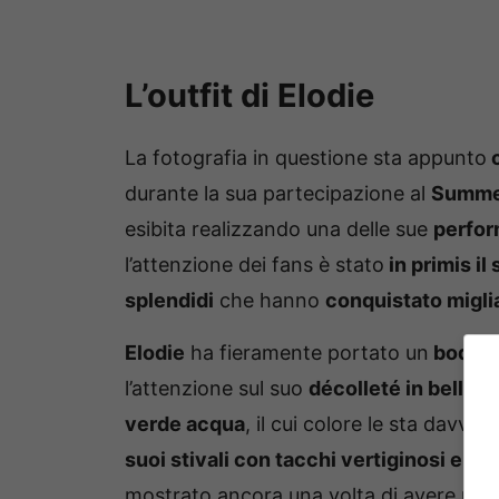
L’outfit di Elodie
La fotografia in questione sta appunto
c
durante la sua partecipazione al
Summer
esibita realizzando una delle sue
perfor
l’attenzione dei fans è stato
in primis il
splendidi
che hanno
conquistato miglia
Elodie
ha fieramente portato un
body at
l’attenzione sul suo
décolleté in bella v
verde acqua
, il cui colore le sta dav
suoi stivali con tacchi vertiginosi e alt
mostrato ancora una volta di avere un