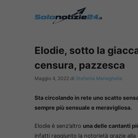
Vai
al
contenuto
Elodie, sotto la giacc
censura, pazzesca
Maggio 4, 2022
di
Stefania Meneghella
Sta circolando in rete uno scatto sensaz
sempre più sensuale e meravigliosa.
Elodie è senz’altro
una delle cantanti p
infatti raggiunto la notorietà grazie al