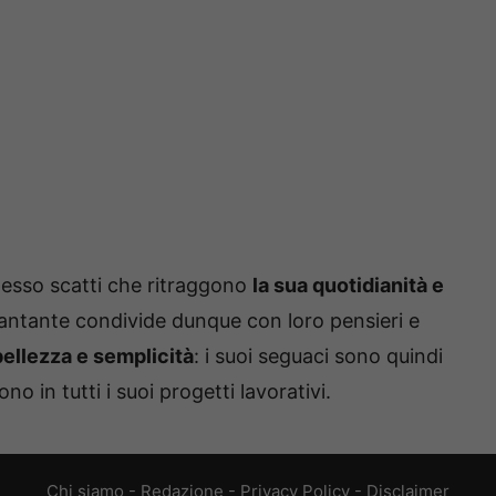
esso scatti che ritraggono
la sua quotidianità e
cantante condivide dunque con loro pensieri e
 bellezza e semplicità
: i suoi seguaci sono quindi
o in tutti i suoi progetti lavorativi.
Chi siamo
-
Redazione
-
Privacy Policy
-
Disclaimer