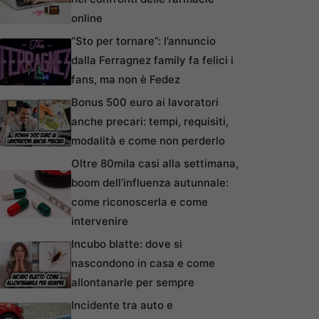
online
“Sto per tornare”: l’annuncio
dalla Ferragnez family fa felici i
fans, ma non è Fedez
Bonus 500 euro ai lavoratori
anche precari: tempi, requisiti,
modalità e come non perderlo
Oltre 80mila casi alla settimana,
boom dell’influenza autunnale:
come riconoscerla e come
intervenire
Incubo blatte: dove si
nascondono in casa e come
allontanarle per sempre
Incidente tra auto e