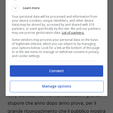
Learn more
Your personal data will be processed and information from
your device (cookies, unique identifiers, and other device
data) may be stored by, accessed by and shared with 319
partners, or used specifically by this site. We and our partners
may use precise geolocation data.
List of partners.
Some vendors may process your personal data on the basis
of legitimate interest, which you can object to by managing
your options below. Look for a link at the bottom of this page
Milly Carlucci, ecco cosa
or in the site menu to manage or withdraw consent in privacy
and cookie settings.
pensa del grande successo
di Ballando con le Stelle
Consent
Manage options
Il programma viene trasmesso dal 2005 e
Milly Carlucci non ha mai nascosto il grande
stupore che anno dopo anno prova, per il
grande riconoscimento che il pubblico mostra