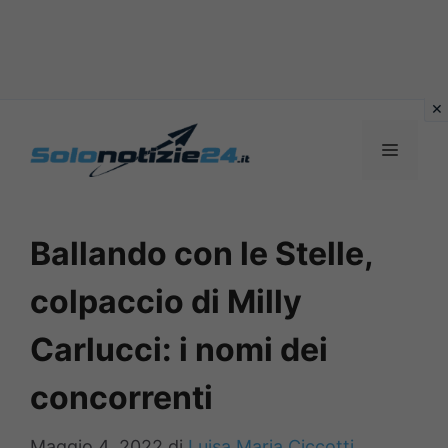
Vai
al
MENU
contenuto
Ballando con le Stelle,
colpaccio di Milly
Carlucci: i nomi dei
concorrenti
Maggio 4, 2022
di
Luisa Maria Ciccotti