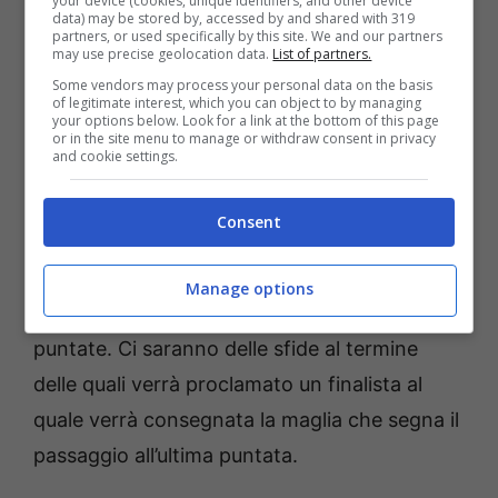
your device (cookies, unique identifiers, and other device
data) may be stored by, accessed by and shared with 319
meccanismo di
partners, or used specifically by this site. We and our partners
may use precise geolocation data.
List of partners.
ammissione
Some vendors may process your personal data on the basis
of legitimate interest, which you can object to by managing
your options below. Look for a link at the bottom of this page
Maria De Filippi
nel scorso daytime ha
or in the site menu to manage or withdraw consent in privacy
and cookie settings.
spiegato ai ragazzi le modalità con cui sarà
possibile accedere alla finale.
Sabato 7
Consent
maggio 2022
andrà in onda la semifinale e
come è ovvi che sia il meccanismo sarà
Manage options
diverso rispetto a quello delle precedenti
puntate. Ci saranno delle sfide al termine
delle quali verrà proclamato un finalista al
quale verrà consegnata la maglia che segna il
passaggio all’ultima puntata.