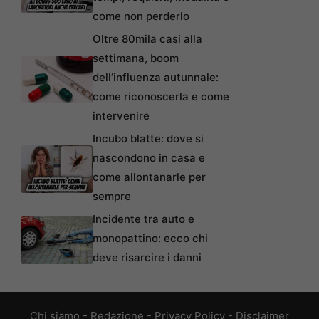
come non perderlo
Oltre 80mila casi alla
settimana, boom
dell’influenza autunnale:
come riconoscerla e come
intervenire
Incubo blatte: dove si
nascondono in casa e
come allontanarle per
sempre
Incidente tra auto e
monopattino: ecco chi
deve risarcire i danni
Chi siamo
-
Redazione
-
Privacy Policy
-
Disclaimer