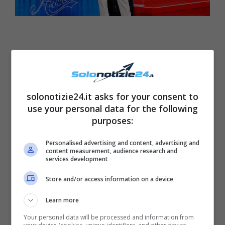
solonotizie24.it asks for your consent to
use your personal data for the following
purposes:
Personalised advertising and content, advertising and
content measurement, audience research and
services development
Amici, Sabato 7 maggio va
Store and/or access information on a device
in onda la semifinale, ecco
Learn more
come funziona il
Your personal data will be processed and information from