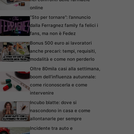
online
“Sto per tornare”: l’annuncio
dalla Ferragnez family fa felici i
fans, ma non è Fedez
Bonus 500 euro ai lavoratori
anche precari: tempi, requisiti,
modalità e come non perderlo
Oltre 80mila casi alla settimana,
boom dell’influenza autunnale:
come riconoscerla e come
intervenire
Incubo blatte: dove si
nascondono in casa e come
allontanarle per sempre
Incidente tra auto e