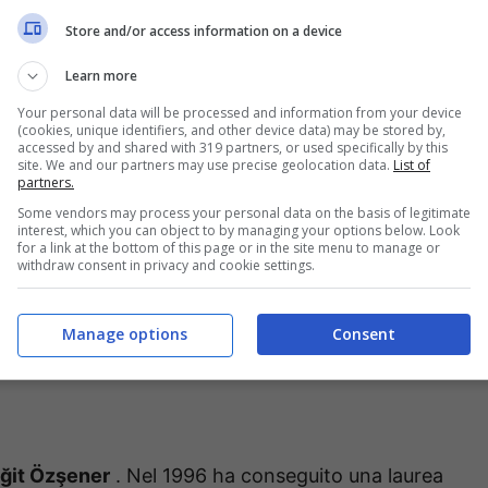
attore che gli presta il volto fuori dal set?
Store and/or access information on a device
te mai visto Riza fuori dal
Learn more
Your personal data will be processed and information from your device
o
(cookies, unique identifiers, and other device data) may be stored by,
accessed by and shared with 319 partners, or used specifically by this
site. We and our partners may use precise geolocation data.
List of
partners.
Some vendors may process your personal data on the basis of legitimate
interest, which you can object to by managing your options below. Look
for a link at the bottom of this page or in the site menu to manage or
withdraw consent in privacy and cookie settings.
Manage options
Consent
iğit Özşener
. Nel 1996 ha conseguito una laurea