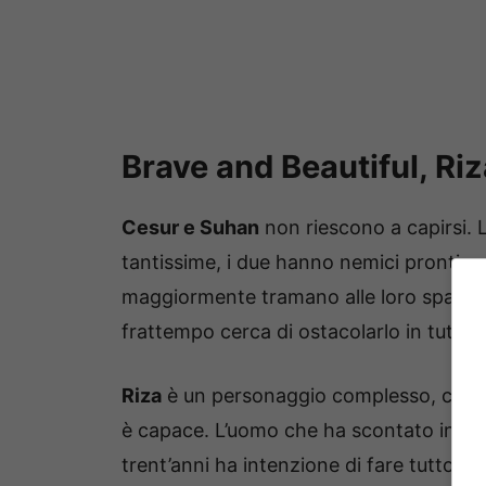
Brave and Beautiful, Ri
Cesur e Suhan
non riescono a capirsi. 
tantissime, i due hanno nemici pronti a r
maggiormente tramano alle loro spalle c
frattempo cerca di ostacolarlo in tutti i
Riza
è un personaggio complesso, che an
è capace. L’uomo che ha scontato ingi
trent’anni ha intenzione di fare tutto c