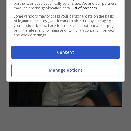
partners, or used specifically by this site. We and our partners
may use precise geolocation data.
List of partners.
Some vendors may process your personal data on the basis
of legitimate interest, which you can object to by managing
your options below. Look for a link at the bottom of this page
or in the site menu to manage or withdraw consent in privacy
and cookie settings.
Consent
Manage options