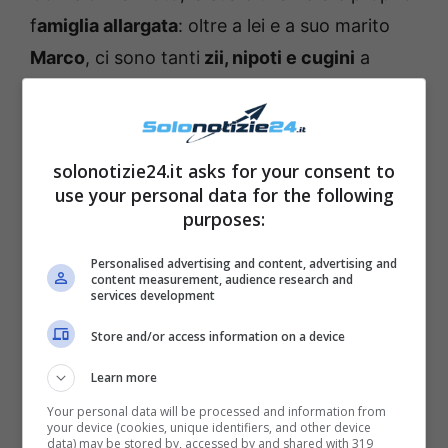
f
amiglia allargata
: oltre a lei e a suo marito
Marco
, ci sono tanti
zii, nipoti e cugini
a
carico. La stessa Benedetta mostra spesso
tutti i suoi famigliari
sui suoi profili social. Ci
ha così tenuto a condividere con i fans
solonotizie24.it asks for your consent to
un’altra bellissima notizia
: è arrivato un
use your personal data for the following
purposes:
nuovo ‘
piccolo di casa
‘. La Rossi ha
pubblicato uno scatto che la ritrae in
Personalised advertising and content, advertising and
content measurement, audience research and
compagnia di
due adorabili bambini
.
services development
Store and/or access information on a device
Learn more
Your personal data will be processed and information from
your device (cookies, unique identifiers, and other device
data) may be stored by, accessed by and shared with 319