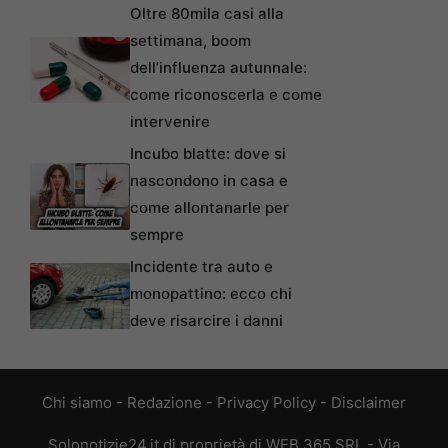
Oltre 80mila casi alla
settimana, boom
dell’influenza autunnale:
come riconoscerla e come
intervenire
Incubo blatte: dove si
nascondono in casa e
come allontanarle per
sempre
Incidente tra auto e
monopattino: ecco chi
deve risarcire i danni
Chi siamo
-
Redazione
-
Privacy Policy
-
Disclaimer
Solonotizie24.it di proprietà di WEB 365 SRL - Via