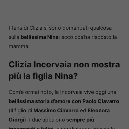
I fans di Clizia si sono domandati qualcosa
sulla
bellissima Nina
: ecco cos’ha risposto la
mamma.
Clizia Incorvaia non mostra
più la figlia Nina?
Com’è ormai noto, la Incorvaia vive oggi una
bellissima storia d’amore con Paolo Ciavarro
(il figlio di
Massimo Ciavarro
ed
Eleonora
Giorgi
). I due appaiono
sempre più
innamorati e felici
, e condividono spesso la