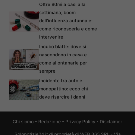
Oltre 80mila casi alla
settimana, boom
dell’influenza autunnale:
come riconoscerla e come
intervenire
Incubo blatte: dove si
nascondono in casa e
come allontanarle per
sempre
Incidente tra auto e
monopattino: ecco chi
deve risarcire i danni
Chi siamo
-
Redazione
-
Privacy Policy
-
Disclaimer
Solonotizie24.it di proprietà di WEB 365 SRL - Via