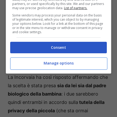
partners, or used specifically by this site. We and our partners
may use precise geolocation data.
List of partners.
Some vendors may process your personal data on the basis
of legitimate interest, which you can object to by managing
your options below. Look for a link at the bottom of this page
or in the site menu to manage or withdraw consent in privacy
and cookie settings.
Consent
Manage options
La Incorvaia ha così risposto affermando che
la scelta è stata presa
sia da lei sia dal padre
biologico della bambina
: i due sarebbero
quindi entrambi in accordo sulla
tutela della
privacy della piccola
(che sta ormai