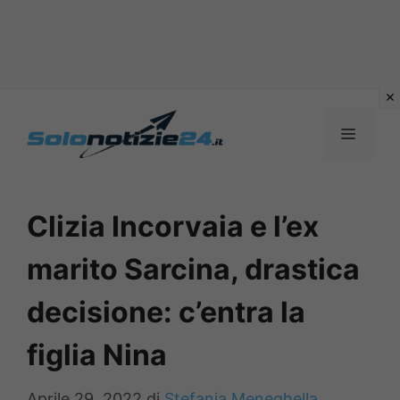
Vai
al
MENU
contenuto
Clizia Incorvaia e l’ex
marito Sarcina, drastica
decisione: c’entra la
figlia Nina
Aprile 29, 2022
di
Stefania Meneghella