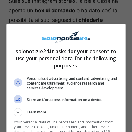
Sulle sue Instagram stories, la bella Clizia ha
aperto un
box di domande
e ha dato così la
possibilità ai suoi seguaci di
chiederle
qualche curiosità
sulla sua vita privata e
lavorativa. “
Come mai copri la bambina nelle
foto?
(non è un insulto ma solo una
solonotizie24.it asks for your consent to
curiosità)
“, ha infatti chiesto uno di loro
use your personal data for the following
purposes:
riferendosi proprio a
Nina
, la figlia che Clizia
ha avuto con il suo ex
Francesco Sarcina
.
Personalised advertising and content, advertising and
content measurement, audience research and
services development
Store and/or access information on a device
Learn more
Your personal data will be processed and information from
your device (cookies, unique identifiers, and other device
data) may be stored by, accessed by and shared with 319