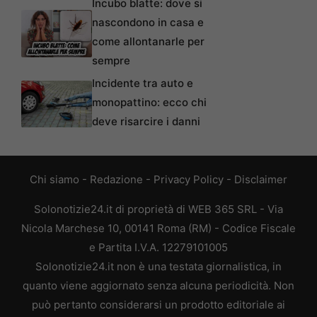
Incubo blatte: dove si
nascondono in casa e
come allontanarle per
sempre
Incidente tra auto e
monopattino: ecco chi
deve risarcire i danni
Chi siamo
-
Redazione
-
Privacy Policy
-
Disclaimer
Solonotizie24.it di proprietà di WEB 365 SRL - Via
Nicola Marchese 10, 00141 Roma (RM) - Codice Fiscale
e Partita I.V.A. 12279101005
Solonotizie24.it non è una testata giornalistica, in
quanto viene aggiornato senza alcuna periodicità. Non
può pertanto considerarsi un prodotto editoriale ai