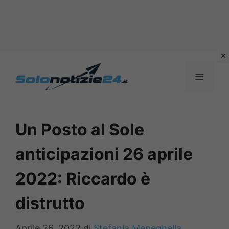
Vai
al
MENU
contenuto
Un Posto al Sole
anticipazioni 26 aprile
2022: Riccardo è
distrutto
Aprile 26, 2022
di
Stefania Meneghella