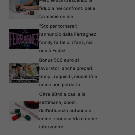
Perché sta crescendo la
fiducia nei confronti delle
farmacie online
“Sto per tornare”:
l’annuncio dalla Ferragnez
family fa felici i fans, ma
non è Fedez
Bonus 500 euro ai
lavoratori anche precari:
tempi, requisiti, modalità e
come non perderlo
Oltre 80mila casi alla
settimana, boom
dell’influenza autunnale:
come riconoscerla e come
intervenire