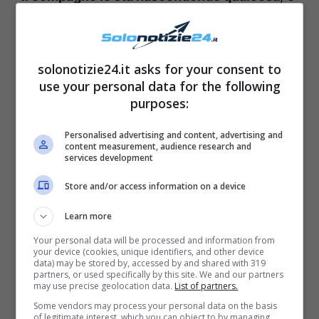
rimarrà delusa
dal suo comportamento.
Ornella dovrà intanto coprire
molti turni in
ospedale
: il personale scarseggia e c’è
solonotizie24.it asks for your consent to
use your personal data for the following
bisogno di lei. La sua assenza da casa
purposes:
metterà però
in crisi il suo legame con
Raffaele
, che rischierà di compiere qualche
Personalised advertising and content, advertising and
content measurement, audience research and
errore. Si potrà inoltre assistere alle
vicende
services development
legate a Marino e Fabrizio
: pare che i due si
Store and/or access information on a device
siano
definitivamente lasciati
. Lei riuscirà
Learn more
sempre di più
non pensare a suo marito
, e lo
Your personal data will be processed and information from
farà aiutando in tutto e per tutto
Chiara e
your device (cookies, unique identifiers, and other device
data) may be stored by, accessed by and shared with 319
Nunzio
.
partners, or used specifically by this site. We and our partners
may use precise geolocation data.
List of partners.
Some vendors may process your personal data on the basis
of legitimate interest, which you can object to by managing