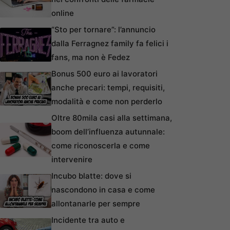
online
“Sto per tornare”: l’annuncio
dalla Ferragnez family fa felici i
fans, ma non è Fedez
Bonus 500 euro ai lavoratori
anche precari: tempi, requisiti,
modalità e come non perderlo
Oltre 80mila casi alla settimana,
boom dell’influenza autunnale:
come riconoscerla e come
intervenire
Incubo blatte: dove si
nascondono in casa e come
allontanarle per sempre
Incidente tra auto e