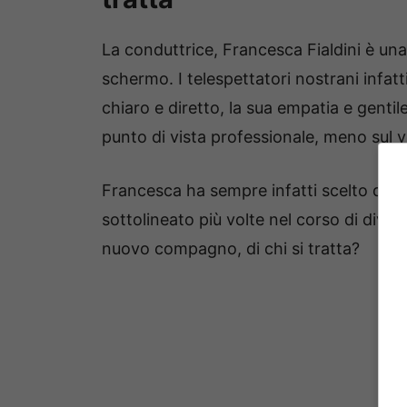
La conduttrice, Francesca Fialdini è un
schermo. I telespettatori nostrani infatt
chiaro e diretto, la sua empatia e gentil
punto di vista professionale, meno sul 
Francesca ha sempre infatti scelto di man
sottolineato più volte nel corso di diver
nuovo compagno, di chi si tratta?