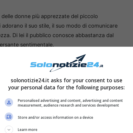
a delle donne più apprezzate del piccolo
i adorano il suo stile, il suo modo di comunicare
ezza. Di lei il pubblico conosce abbastanza dal
versante sentimentale.
tenere il riserbo circa la sua vita privata, lo ha
se interviste. Ma, ora si vocifera che abbia un
solonotizie24.it asks for your consent to use
your personal data for the following purposes:
Personalised advertising and content, advertising and content
measurement, audience research and services development
Store and/or access information on a device
Learn more