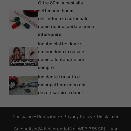
Oltre 80mila casi alla
settimana, boom
dell’influenza autunnale:
come riconoscerla e come
intervenire
Incubo blatte: dove si
nascondono in casa e
come allontanarle per
sempre
Incidente tra auto e
monopattino: ecco chi
deve risarcire i danni
Chi siamo
-
Redazione
-
Privacy Policy
-
Disclaimer
Solonotizie24.it di proprietà di WEB 365 SRL - Via