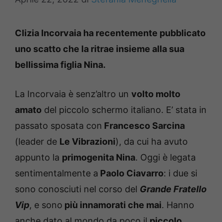
Clizia Incorvaia ha recentemente pubblicato
uno scatto che la ritrae insieme alla sua
bellissima figlia Nina.
La Incorvaia è senz’altro un
volto molto
amato
del piccolo schermo italiano. E’ stata in
passato sposata con
Francesco Sarcina
(leader de
Le Vibrazioni
), da cui ha avuto
appunto la
primogenita Nina
. Oggi è legata
sentimentalmente a
Paolo Ciavarro
: i due si
sono conosciuti nel corso del
Grande Fratello
Vip
, e sono
più innamorati che mai
. Hanno
anche dato al mondo da poco il
piccolo