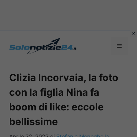
Vai
al
MENU
contenuto
Clizia Incorvaia, la foto
con la figlia Nina fa
boom di like: eccole
bellissime
Aprile 22, 2022
di
Stefania Meneghella