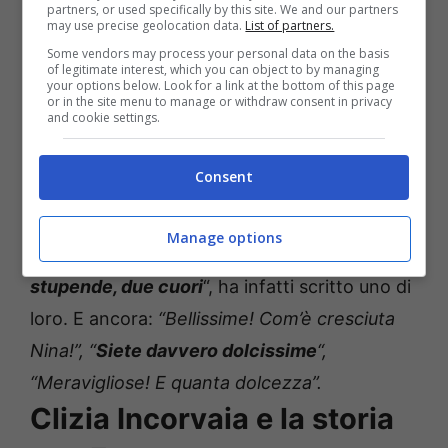
partners, or used specifically by this site. We and our partners
may use precise geolocation data.
List of partners.
Some vendors may process your personal data on the basis
of legitimate interest, which you can object to by managing
your options below. Look for a link at the bottom of this page
or in the site menu to manage or withdraw consent in privacy
and cookie settings.
Il post ha ovviamente ottenuto
numerosissimi consensi
da parte dei suoi
Consent
followers, che non hanno perso l’occasione
per commentare e
complimentarsi
con le
Manage options
due fanciulle. “
Adorabili, unite per sempre,
stupende, due cuori
“, ha infatti scritto uno di
loro. E ancora:
“Bellissime! Com’è cresciuta
Nina!”, “
Siete davvero dolcissime
“,
“Meravigliose! E quanta dolcezza”.
Clizia Incorvaia e la storia