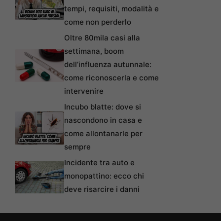
tempi, requisiti, modalità e
come non perderlo
Oltre 80mila casi alla
settimana, boom
dell’influenza autunnale:
come riconoscerla e come
intervenire
Incubo blatte: dove si
nascondono in casa e
come allontanarle per
sempre
Incidente tra auto e
monopattino: ecco chi
deve risarcire i danni