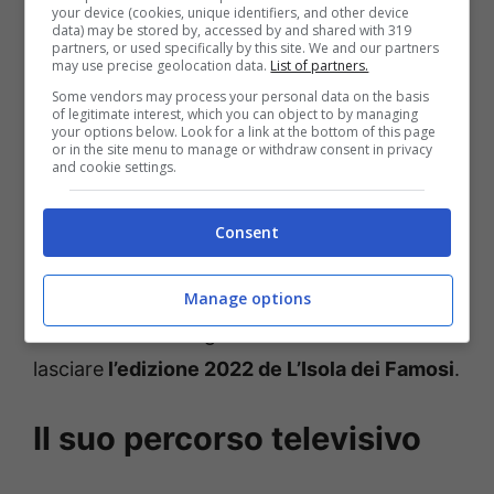
your device (cookies, unique identifiers, and other device
data) may be stored by, accessed by and shared with 319
partners, or used specifically by this site. We and our partners
may use precise geolocation data.
List of partners.
Some vendors may process your personal data on the basis
of legitimate interest, which you can object to by managing
your options below. Look for a link at the bottom of this page
or in the site menu to manage or withdraw consent in privacy
and cookie settings.
Consent
Insomma, queste sono state le
dichiarazioni
Manage options
rilasciate dal Rodriguez sulla sua decisione di
lasciare
l’edizione 2022 de L’Isola dei Famosi
.
Il suo percorso televisivo