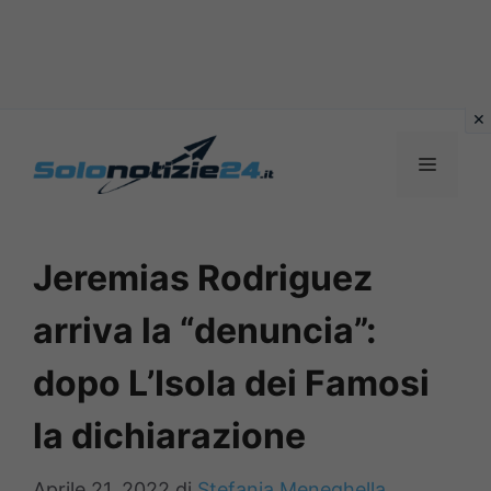
Vai
al
MENU
contenuto
Jeremias Rodriguez
arriva la “denuncia”:
dopo L’Isola dei Famosi
la dichiarazione
Aprile 21, 2022
di
Stefania Meneghella